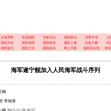
台海局势
各国国防
专家论坛
国防新论
武警天地
人
国防历史
国防地理
国防科技
国防人物
后备力量
兵
国防报刊
国防文学
国防标识
网上书屋
国防俱乐部
将军
海军遂宁舰加入人民海军战斗序列
军网
 李锦章
7-11-28 16:57