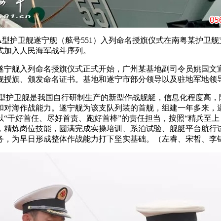
A型护卫舰遂宁舰（舷号551）入列命名授旗仪式在南粤某护卫
式加入人民海军战斗序列。
宁舰入列命名授旗仪式正式开始，广州某基地副司令员姚国文
舰授旗、颁发命名证书。基地和遂宁市部分领导以及驻地军地领
型护卫舰是我国自行研制生产的新型作战舰艇，信息化程度高，
和对海作战能力。遂宁舰为该支队列装的首舰，组建一年多来，
以“干好首任、尽好首责、跑好首棒”的责任担当，按照“精兵至上
，精炼岗位技能，圆满完成实操培训、系泊试验、舰艇平台航行
务，为早日形成整体作战能力打下坚实基础。（左睿、宋哲、李