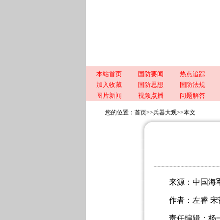
本站首页
国防要闻
热点追踪
加入收藏
国防思想
国防法规
图片新闻
视频点播
问题解答
您的位置：
首页
>>
兵器大观
>>
本文
来源：中国海
作者：左睿 宋哲
责任编辑：杨一楠 201