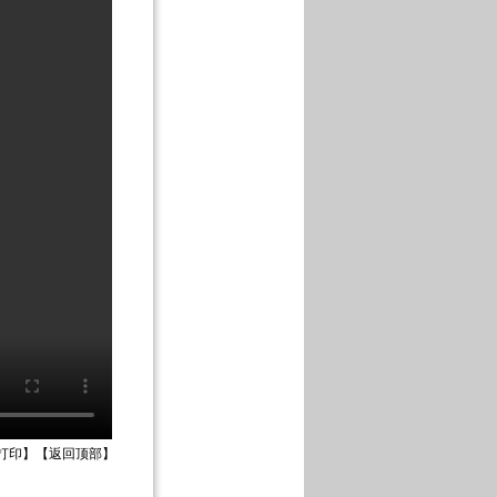
打印
】【
返回顶部
】