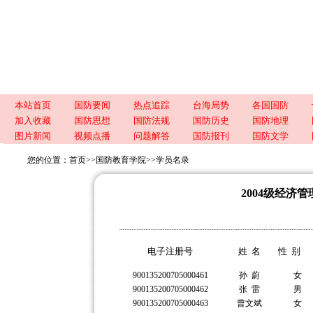
本站首页
国防要闻
热点追踪
台海局势
各国国防
加入收藏
国防思想
国防法规
国防历史
国防地理
图片新闻
视频点播
问题解答
国防报刊
国防文学
您的位置：
首页
>>
国防教育学院
>>
学员名录
2004级经济
电子注册号
姓 名
性 别
900135200705000461
孙 蔚
女
900135200705000462
张 雷
男
900135200705000463
曹文斌
女