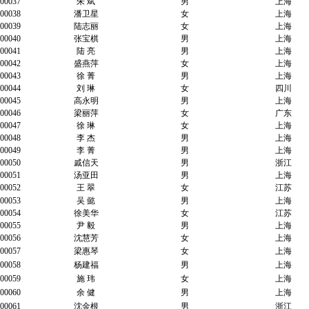
00037
朱 斌
男
上海
00038
潘卫星
女
上海
00039
陆志丽
女
上海
00040
张宝棋
男
上海
00041
陆 亮
男
上海
00042
盛燕萍
女
上海
00043
徐 菁
男
上海
00044
刘 琳
女
四川
00045
高永明
男
上海
00046
梁丽萍
女
广东
00047
徐 琳
女
上海
00048
李 杰
男
上海
00049
李 菁
男
上海
00050
戚信天
男
浙江
00051
汤亚田
男
上海
00052
王 翠
女
江苏
00053
吴 懿
男
上海
00054
徐美华
女
江苏
00055
尹 毅
男
上海
00056
沈慧芳
女
上海
00057
梁惠琴
女
上海
00058
杨建福
男
上海
00059
施 玮
女
上海
00060
余 健
男
上海
00061
沈金根
男
浙江