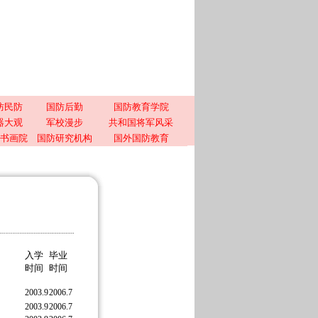
防民防
国防后勤
国防教育学院
器大观
军校漫步
共和国将军风采
书画院
国防研究机构
国外国防教育
入学
毕业
时间
时间
2003.9
2006.7
2003.9
2006.7