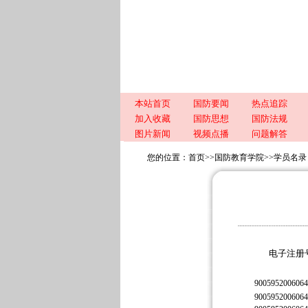
本站首页
国防要闻
热点追踪
加入收藏
国防思想
国防法规
图片新闻
视频点播
问题解答
您的位置：
首页
>>
国防教育学院
>>
学员名录
电子注册
9005952006064
9005952006064