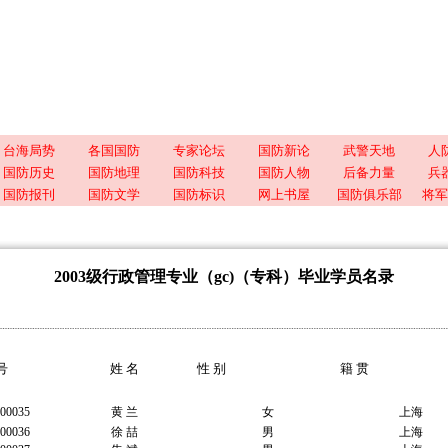
台海局势
各国国防
专家论坛
国防新论
武警天地
人
国防历史
国防地理
国防科技
国防人物
后备力量
兵
国防报刊
国防文学
国防标识
网上书屋
国防俱乐部
将军
2003级行政管理专业（gc)（专科）毕业学员名录
号
姓 名
性 别
籍 贯
00035
黄 兰
女
上海
00036
徐 喆
男
上海