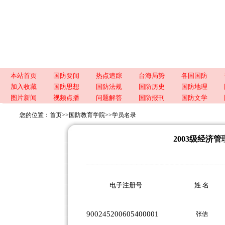
本站首页
国防要闻
热点追踪
台海局势
各国国防
加入收藏
国防思想
国防法规
国防历史
国防地理
图片新闻
视频点播
问题解答
国防报刊
国防文学
您的位置：
首页
>>
国防教育学院
>>
学员名录
2003级经济
电子注册号
姓 名
900245200605400001
张佶