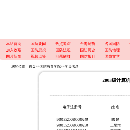
本站首页
国防要闻
热点追踪
台海局势
各国国防
加入收藏
国防思想
国防法规
国防历史
国防地理
图片新闻
视频点播
问题解答
国防报刊
国防文学
您的位置：
首页
>>
国防教育学院
>>
学员名录
2003级计
电子注册号
姓 名
900135200605000249
陈 建
900135200605000250
王耀增