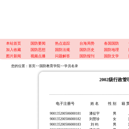
本站首页
国防要闻
热点追踪
台海局势
各国国防
加入收藏
国防思想
国防法规
国防历史
国防地理
图片新闻
视频点播
问题解答
国防报刊
国防文学
您的位置：
首页
>>
国防教育学院
>>
学员名录
2002级行政
电子注册号
姓 名
性 别
籍 
900135200506000181
潘征宇
男
900135200506000182
刘慧珍
女
900135200506000183
刘 钧
男