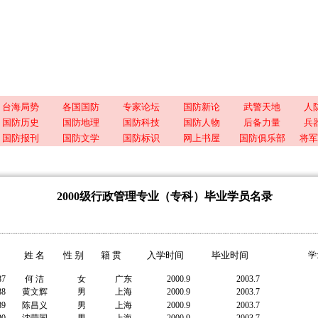
台海局势
各国国防
专家论坛
国防新论
武警天地
人
国防历史
国防地理
国防科技
国防人物
后备力量
兵
国防报刊
国防文学
国防标识
网上书屋
国防俱乐部
将军
2000级行政管理专业（专科）毕业学员名录
姓 名
性 别
籍 贯
入学时间
毕业时间
学
87
何 洁
女
广东
2000.9
2003.7
88
黄文辉
男
上海
2000.9
2003.7
89
陈昌义
男
上海
2000.9
2003.7