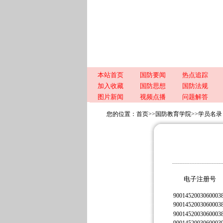
本站首页
国防要闻
热点追踪
加入收藏
国防思想
国防法规
图片新闻
视频点播
问题解答
您的位置：
首页
>>
国防教育学院
>>
学员名录
电子注册号
9001452003060003
9001452003060003
9001452003060003