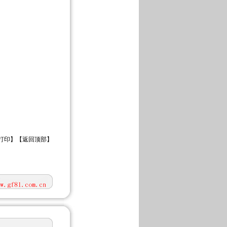
打印
】【
返回顶部
】