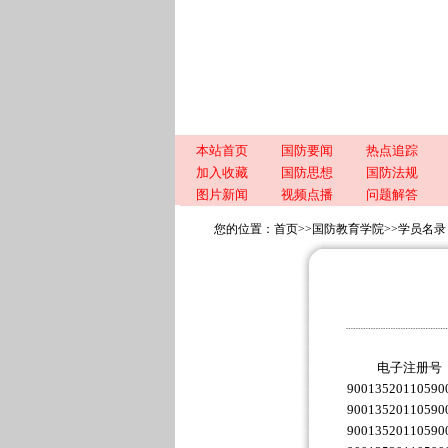
本站首页
国防要闻
热点追踪
加入收藏
国防思想
国防法规
图片新闻
视频点播
问题解答
您的位置：
首页
>>
国防教育学院
>>
学员名录
电子注册号
90013520110590
90013520110590
90013520110590