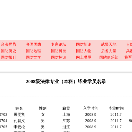
台海局势
各国国防
专家论坛
国防新论
武警天地
人
国防历史
国防地理
国防科技
国防人物
后备力量
兵
国防报刊
国防文学
国防标识
网上书屋
国防俱乐部
将军
2008级法律专业（本科）毕业学员名录
姓名
性别
籍贯
入学时间
毕业时间
0703
屠雯贤
女
上海
2008.9
2011.7
0704
孔智义
男
江苏
2008.9
2011.7
9
0705
李云松
男
浙江
2008.9
2011.7