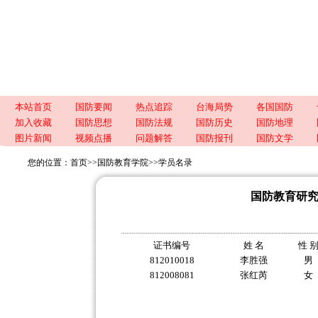
本站首页
国防要闻
热点追踪
台海局势
各国国防
加入收藏
国防思想
国防法规
国防历史
国防地理
图片新闻
视频点播
问题解答
国防报刊
国防文学
您的位置：
首页
>>
国防教育学院
>>
学员名录
国防教育研究
证书编号
姓 名
性 
812010018
李胜强
男
812008081
张红芮
女