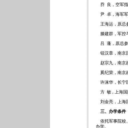
乔 良，空军指
尹 卓，海军军
王海运，原总参
滕建群，军控与
吕 蓬，原总参
钮汉章，南京国
赵宗九，南京政
奚纪荣，南京政
许涞华，长宁区
方 敏 , 上海
刘金亮，上海国
三、办学条件
依托军事院校、
办学。