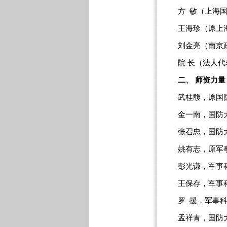
方 敏（上海国
王海珍（原上海
刘金亮（南京政
院 长（法人代
二、 师资力量
武桂馥，原国防
金一南，国防大
张召忠，国防大
姚有志，原军事
彭光谦，军事科
王保存，军事科
罗 援，军事科
孟祥青，国防大