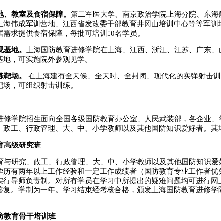
地、教室及食宿保障。
第二军医大学、南京政治学院上海分院、东海
上海伟成军训营地、江西省发改委干部教育井冈山培训中心等等军训场
据需求提供食宿保障，每批可培训50名学员。
观基地。
上海国防教育进修学院在上海、江西、浙江、江苏、广东、
基地，可实施院外参观见学。
练靶场。
在上海建有全天候、全天时、全封闭、现代化的实弹射击训
靶场，可组织射击训练。
修学院招生面向全国各级国防教育办公室、人民武装部，各企业、
、政工、行政管理、大、中、小学教师以及其他国防知识爱好者。其
育高级研究班
与研究、政工、行政管理、大、中、小学教师以及其他国防知识爱
学历有两年以上工作经验和一定工作成绩者（国防教育专业工作者优
实行导师负责制。对所有学员在学习中所提出的疑难问题均可进行网
答复。学制为一年。学习结束经考核合格，颁发上海国防教育进修学
防教育骨干培训班