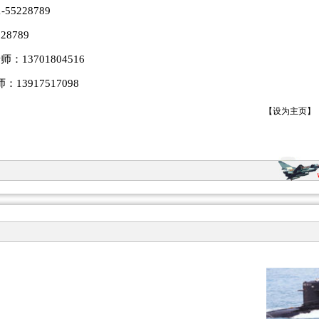
5228789
8789
13701804516
17517098
【
设为主页
】