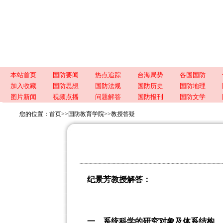
本站首页
国防要闻
热点追踪
台海局势
各国国防
加入收藏
国防思想
国防法规
国防历史
国防地理
图片新闻
视频点播
问题解答
国防报刊
国防文学
您的位置：
首页
>>
国防教育学院
>>教授答疑
纪景芳教授解答
：
一、系统科学的研究对象及体系结构