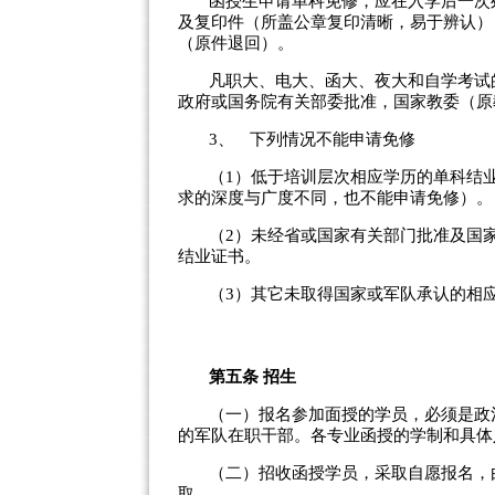
函授生申请单科免修，应在入学后一次
及复印件（所盖公章复印清晰，易于辨认）
（原件退回）。
凡职大、电大、函大、夜大和自学考试的
政府或国务院有关部委批准，国家教委（原
3、
下列情况不能申请免修
（
1
）低于培训层次相应学历的单科结
求的深度与广度不同，也不能申请免修）。
（
2
）未经省或国家有关部门批准及国家
结业证书。
（
3
）其它未取得国家或军队承认的相
第五条
招生
（一）报名参加面授的学员，必须是政
的军队在职干部。各专业函授的学制和具体
（二）招收函授学员，采取自愿报名，
取。