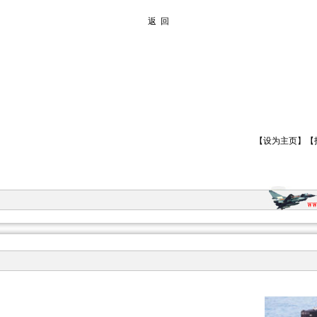
返 回
【
设为主页
】【