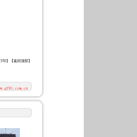
打印
】【
返回顶部
】