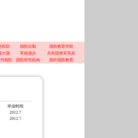
防民防
国防后勤
国防教育学院
器大观
军校漫步
共和国将军风采
书画院
国防研究机构
国外国防教育
毕业时间
2012.7
2012.7