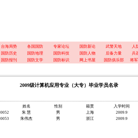
台海局势
各国国防
专家论坛
国防新论
武警天地
人
国防历史
国防地理
国防科技
国防人物
后备力量
兵
国防报刊
国防文学
国防标识
网上书屋
国防俱乐部
将军
2009级计算机应用专业（大专）毕业学员名录
姓名
性别
籍贯
入学时间
00052
朱 慧
男
上海
2009.9
00053
朱伟杰
男
浙江
2009.9