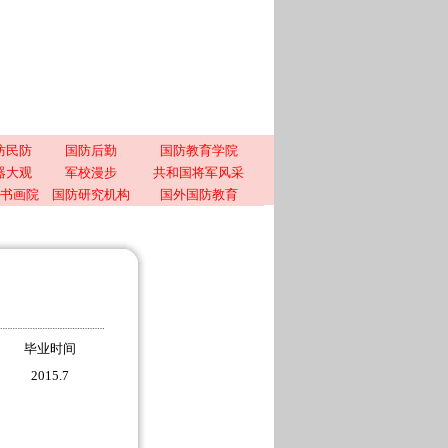
防民防
国防后勤
国防教育学院
器大观
军校漫步
共和国将军风采
书画院
国防研究机构
国外国防教育
毕业时间
2015.7