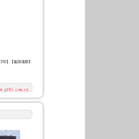
打印
】【
返回顶部
】