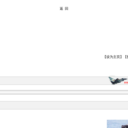
返 回
【
设为主页
】【