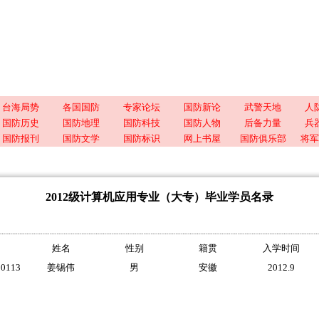
台海局势
各国国防
专家论坛
国防新论
武警天地
人
国防历史
国防地理
国防科技
国防人物
后备力量
兵
国防报刊
国防文学
国防标识
网上书屋
国防俱乐部
将军
2012级计算机应用专业（大专）毕业学员名录
姓名
性别
籍贯
入学时间
00113
姜锡伟
男
安徽
2012.9