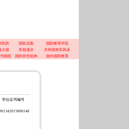
防民防
国防后勤
国防教育学院
器大观
军校漫步
共和国将军风采
书画院
国防研究机构
国外国防教育
学位证书编号
001342015800148