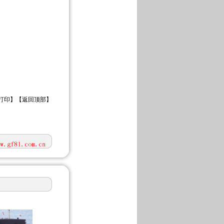
打印
】【
返回顶部
】