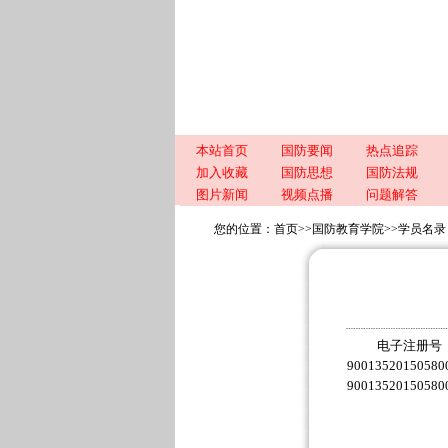
本站首页
国防要闻
热点追踪
加入收藏
国防思想
国防法规
图片新闻
视频点播
问题解答
您的位置：
首页
>>
国防教育学院
>>
学员名录
电子注册号
90013520150580
90013520150580