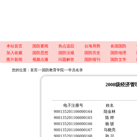
本站首页
国防要闻
热点追踪
台海局势
各国国防
加入收藏
国防思想
国防法规
国防历史
国防地理
图片新闻
视频点播
问题解答
国防报刊
国防文学
您的位置：
首页
>>
国防教育学院
>>
学员名录
2008级经济
电子注册号
姓名
900135201106000164
陆金林
900135201106000165
陈 烨
900135201106000166
杨 骏
900135201106000167
马晓亮
900135201106000168
孙 川