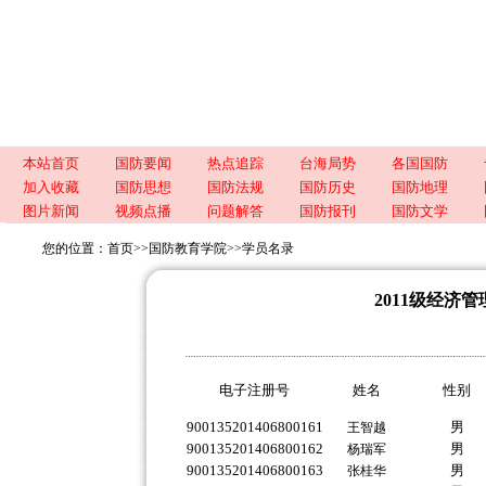
本站首页
国防要闻
热点追踪
台海局势
各国国防
加入收藏
国防思想
国防法规
国防历史
国防地理
图片新闻
视频点播
问题解答
国防报刊
国防文学
您的位置：
首页
>>
国防教育学院
>>
学员名录
2011级经济
电子注册号
姓名
性别
900135201406800161
男
王智越
900135201406800162
男
杨瑞军
900135201406800163
男
张桂华