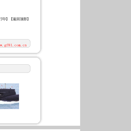
打印
】【
返回顶部
】