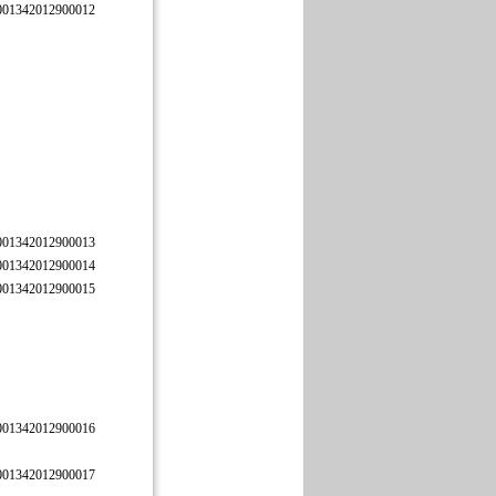
001342012900012
001342012900013
001342012900014
001342012900015
001342012900016
001342012900017