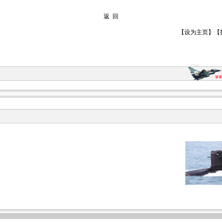
返 回
【
设为主页
】【