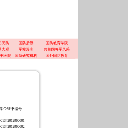
防民防
国防后勤
国防教育学院
器大观
军校漫步
共和国将军风采
书画院
国防研究机构
国外国防教育
学位证书编号
001342012900001
001342012900002