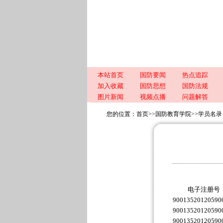
本站首页
国防要闻
热点追踪
加入收藏
国防思想
国防法规
图片新闻
视频点播
问题解答
您的位置：
首页
>>
国防教育学院
>>
学员名录
电子注册号
90013520120590
90013520120590
90013520120590