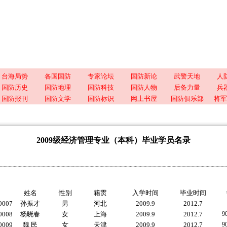
台海局势
各国国防
专家论坛
国防新论
武警天地
人
国防历史
国防地理
国防科技
国防人物
后备力量
兵
国防报刊
国防文学
国防标识
网上书屋
国防俱乐部
将军
2009级经济管理专业（本科）毕业学员名录
姓名
性别
籍贯
入学时间
毕业时间
0007
孙振才
男
河北
2009.9
2012.7
0008
杨晓春
女
上海
2009.9
2012.7
9
0009
魏 民
女
天津
2009.9
2012.7
9