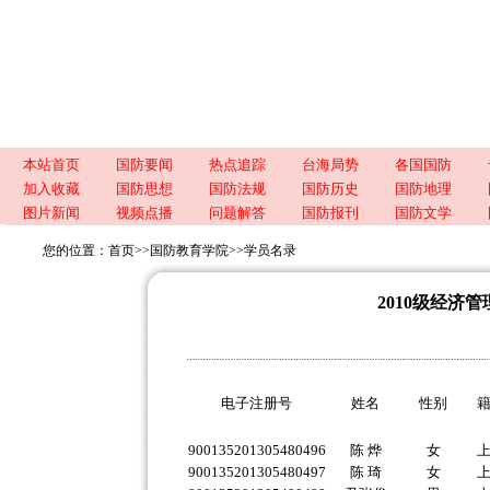
本站首页
国防要闻
热点追踪
台海局势
各国国防
加入收藏
国防思想
国防法规
国防历史
国防地理
图片新闻
视频点播
问题解答
国防报刊
国防文学
您的位置：
首页
>>
国防教育学院
>>
学员名录
2010级经济
电子注册号
姓名
性别
900135201305480496
陈 烨
女
900135201305480497
陈 琦
女