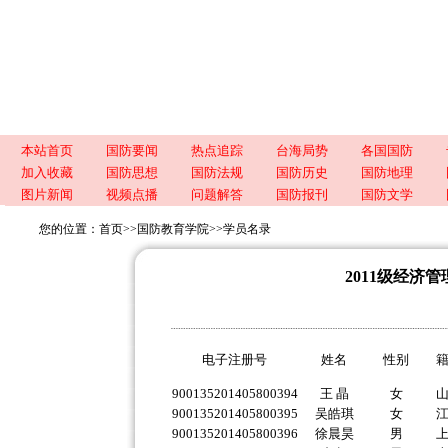
本站首页
国防要闻
热点追踪
台海局势
各国国防
加入收藏
国防思想
国防法规
国防历史
国防地理
图片新闻
视频点播
问题解答
国防报刊
国防文学
您的位置：
首页
>>
国防教育学院
>>
学员名录
2011级经济
电子注册号
姓名
性别
900135201405800394
王 晶
女
900135201405800395
吴皓琪
女
900135201405800396
徐晨昊
男