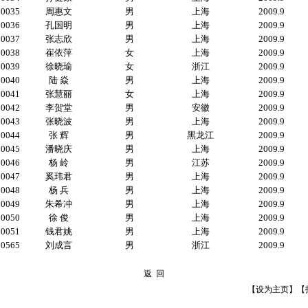
00035
周惠文
男
上海
2009.9
00036
孔国明
男
上海
2009.9
00037
张志欣
男
上海
2009.9
00038
崔依萍
女
上海
2009.9
00039
徐晓瑜
女
浙江
2009.9
00040
陆 焱
男
上海
2009.9
00041
张慧丽
女
上海
2009.9
00042
李贺堂
男
安徽
2009.9
00043
张晓波
男
上海
2009.9
00044
张 辉
男
黑龙江
2009.9
00045
潘晓庆
男
上海
2009.9
00046
杨 岭
男
江苏
2009.9
00047
奚玮君
男
上海
2009.9
00048
杨 兵
男
上海
2009.9
00049
朱希冲
男
上海
2009.9
00050
徐 俊
男
上海
2009.9
00051
钱君姚
男
上海
2009.9
00565
刘成言
男
浙江
2009.9
返 回
【
设为主页
】【