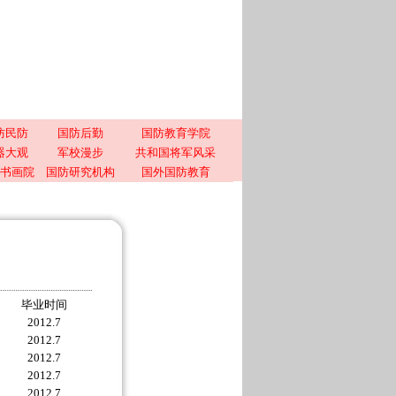
防民防
国防后勤
国防教育学院
器大观
军校漫步
共和国将军风采
书画院
国防研究机构
国外国防教育
毕业时间
2012.7
2012.7
2012.7
2012.7
2012.7