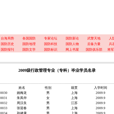
台海局势
各国国防
专家论坛
国防新论
武警天地
人
国防历史
国防地理
国防科技
国防人物
后备力量
兵
国防报刊
国防文学
国防标识
网上书屋
国防俱乐部
将军
2009级行政管理专业（专科）毕业学员名录
姓名
性别
籍贯
入学时间
00030
姚梅龙
男
上海
2009.9
00031
朱凤华
女
上海
2009.9
00032
周汉良
男
江苏
2009.9
00033
张迎春
男
上海
2009.9
00034
孙健康
男
上海
2009.9