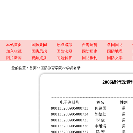
本站首页
国防要闻
热点追踪
台海局势
各国国防
加入收藏
国防思想
国防法规
国防历史
国防地理
图片新闻
视频点播
问题解答
国防报刊
国防文学
您的位置：
首页
>>
国防教育学院
>>
学员名录
2006级行政
电子注册号
姓名
性别
900135200905000733
何建国
男
900135200905000734
陈德仁
男
900135200905000735
李 俊
男
900135200905000736
申维清
男
900135200905000737
陈 宏
男