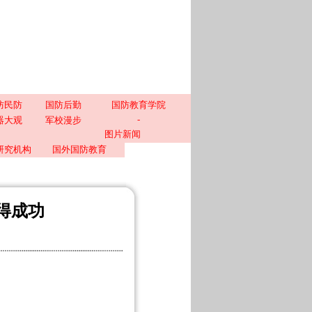
防民防
国防后勤
国防教育学院
-
器大观
军校漫步
图片新闻
研究机构
国外国防教育
得成功