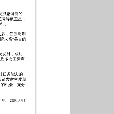
院抓总研制的
三号导航卫星，
飞行。
之多，任务周期
牌火箭”美誉的
次发射，成功
以及多次国际商
对任务能力的
火箭发射密度越
射的机会，充分
打印
】【
返回顶部
】