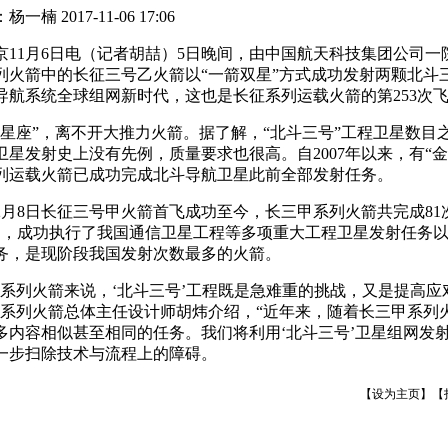
2017-11-06 17:06
1月6日电（记者胡喆）5日晚间，由中国航天科技集团公司一
列火箭中的长征三号乙火箭以“一箭双星”方式成功发射两颗北斗
导航系统全球组网新时代，这也是长征系列运载火箭的第253次
座”，离不开大推力火箭。据了解，“北斗三号”工程卫星数目
卫星发射史上没有先例，质量要求也很高。自2007年以来，有“金
列运载火箭已成功完成北斗导航卫星此前全部发射任务。
2月8日长征三号甲火箭首飞成功至今，长三甲系列火箭共完成81
5％，成功执行了我国通信卫星工程等多项重大工程卫星发射任务
务，是现阶段我国发射次数最多的火箭。
列火箭来说，‘北斗三号’工程既是急难重的挑战，又是提高应
甲系列火箭总体主任设计师胡炜介绍，“近年来，随着长三甲系列
多内容相似甚至相同的任务。我们将利用‘北斗三号’卫星组网发
一步扫除技术与流程上的障碍。
【
设为主页
】【