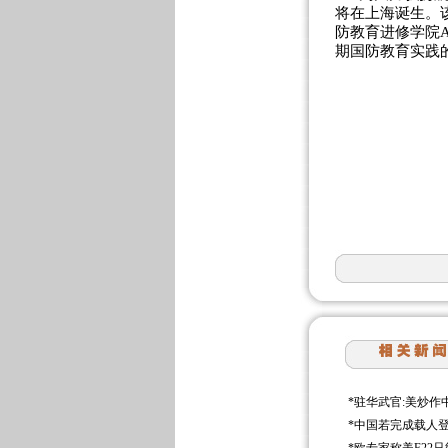
将在上海诞生。
防教育进修学院
期国防教育实践
*
驻华武官:美炒作
*
中国若完成载人