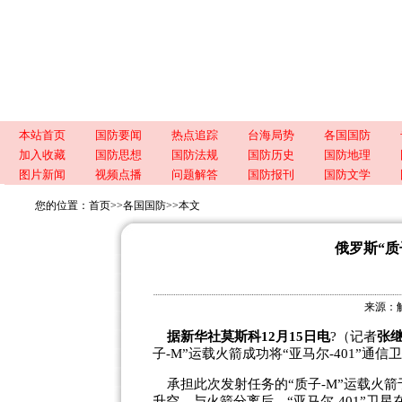
本站首页
国防要闻
热点追踪
台海局势
各国国防
加入收藏
国防思想
国防法规
国防历史
国防地理
图片新闻
视频点播
问题解答
国防报刊
国防文学
您的位置：
首页
>>
各国国防
>>
本文
俄罗斯“质
来源：解
据新华社莫斯科12月15日电
?（记者
张
子-M”运载火箭成功将“亚马尔-401”通
承担此次发射任务的“质子-M”运载火箭
升空。与火箭分离后，“亚马尔-401”卫