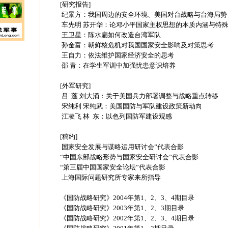
[研究报告]
纪景方：我国周边的安全环境、美国对台战略与台海局势
车先明 苏开华：论邓小平国家主权思想的本质内涵与特
王卫星：陈水扁如何改造台湾军队
孙金富：朝鲜核危机对我国国家安全影响及对策思考
王自力：依法维护国家经济安全的思考
邵 青：在学生军训中加强忧患意识培养
[外军研究]
吕 蓬 刘大涌：关于美国兵力部署调整与战略重点转移
宋纯利 宋纯武：美国国防与军队建设政策新动向
江凌飞 林 东：以色列国防军建设观感
[稿约]
国家安全发展与谋略运用研讨会”代表合影
“中国东部战略形势与国家安全研讨会”代表合影
“第三届中国国家安全论坛”代表合影
上海国际问题研究所专家来所指导
《国防战略研究》2004年第1、2、3、4期目录
《国防战略研究》2003年第1、2、3期目录
《国防战略研究》2002年第1、2、3、4期目录