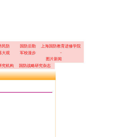
防民防
国防后勤
上海国防教育进修学院
-
器大观
军校漫步
图片新闻
研究机构
国防战略研究杂志