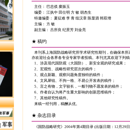
主任： 巴忠倓 糜振玉
编委： 江执中 田仕明 方 敏 胡杰生
特邀编委： 夏征难 李 青 纽汉章 陈显泗 韩双增
主编： 方 敏
副主编： 吕所良 纪景芳 刘金亮
★ 稿约
本刊系上海国防战略研究所学术研究性期刊，在确保本所
亦欢迎社会各界各专业专家学者投稿。本刊尤其欢迎下列稿
1、涉及现代国防观（大国防）、新安全观的研究成果；
2、宏观性、战略性研究层次的稿件；
3、观点新颖、观察问题角度独特的稿件；
4、文风犀锐、不拘一格、不易公开发表的稿件；
5、言之有物，文字较长，一般刊物不愿发表的稿件；
6、作者自认为将产生重大影响的创新思维稿件；
7、其他研究性稿件。
来稿一经刊用，稿酬从优。
★ 杂志目录
《国防战略研究》2004年第4期目录 (出版日期：12月29日