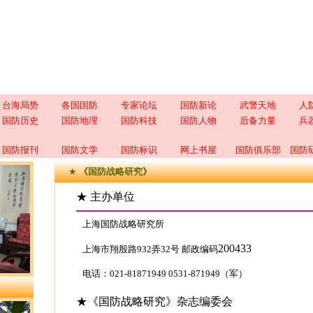
台海局势
各国国防
专家论坛
国防新论
武警天地
人
国防历史
国防地理
国防科技
国防人物
后备力量
兵
国防报刊
国防文学
国防标识
网上书屋
国防俱乐部
国防
★
《国防战略研究》
★ 主办单位
上海国防战略研究所
200433
上海市翔殷路932弄32号 邮政编码
电话：021-81871949 0531-871949（军）
★《国防战略研究》杂志编委会