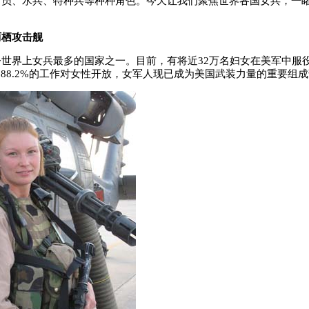
行员、水兵、特种兵等种种角色。今天让我们聚焦世界各国女兵，一
两栖攻击舰
界上女兵最多的国家之一。目前，有将近32万名妇女在美军中服
中88.2%的工作对女性开放，女军人现已成为美国武装力量的重要组