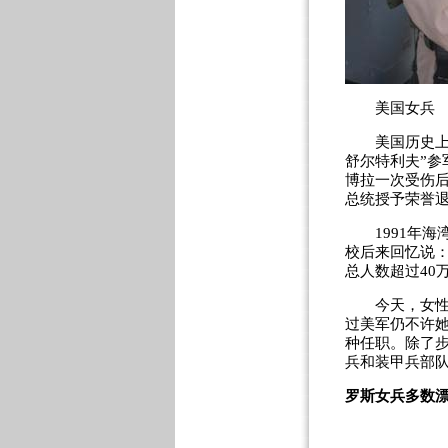
美国女兵
美国历史上第一
舒尔特利夫”
博拉一次受伤
总统授予荣誉
1991年海
校后来回忆说：
总人数超过40
今天，女性可
过美军仍不许
种任职。除了
兵和装甲兵部
罗斯女兵多数