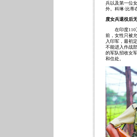
兵以及第一位女
外。科琳·比蒂
度女兵退役后
在印度110万
前，女性只被允
入印军，最初定
不能进入作战
的军队招收女
和住处。