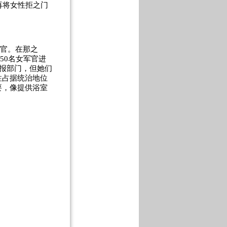
再将女性拒之门
军官。在那之
50名女军官进
情报部门，但她们
性占据统治地位
要，像提供浴室