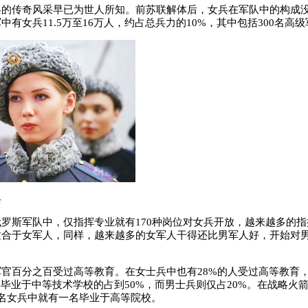
传奇风采早已为世人所知。前苏联解体后，女兵在军队中的构成没
中有女兵11.5万至16万人，约占总兵力的10%，其中包括300名高
兵
斯军队中，仅指挥专业就有170种岗位对女兵开放，越来越多的指
适合于女军人，同样，越来越多的女军人干得还比男军人好，开始对
百分之百受过高等教育。在女士兵中也有28%的人受过高等教育
兵毕业于中等技术学校的占到50%，而男士兵则仅占20%。在战略火
名女兵中就有一名毕业于高等院校。