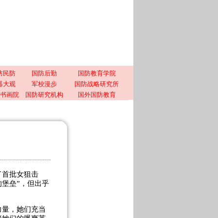
防民防
国防后勤
国防教育学院
器大观
军校漫步
国防战略研究所
书画院
国防研究机构
国外国防教育
首批女狙击
堡垒”，但出乎
量，她们充当