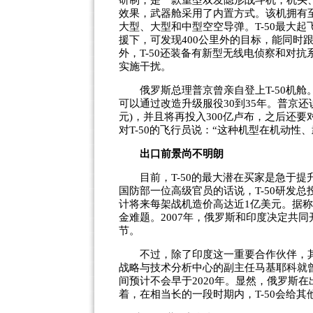
研制，是一款重型双发隐形战斗机，机头
效果，武器舱采用了内置方式。该机拥有至
大型、大型和中型空空导弹。T-50最大起
援下，可发现400公里外的目标，能同时
外，T-50还装备有新型无线电侦察和对
实施干扰。
俄罗斯总理普京曾亲自登上T-50机舱
可以通过改造升级服役30到35年。普京还
元)，并且将再投入300亿卢布，之后还
对T-50的飞行员说：“这种机型在机动性
出口前景尚不明朗
目前，T-50的最大潜在买家是急于提
国防部一位高级官员的话说，T-50研发总
计将来每架战机造价高达近1亿美元。据称
金难题。2007年，俄罗斯和印度决定共同
节。
不过，除了印度这一重要合作伙伴，其他
战略与技术分析中心的副主任马基耶科就曾
间预计不会早于2020年。显然，俄罗斯在
着，在相当长的一段时期内，T-50会给