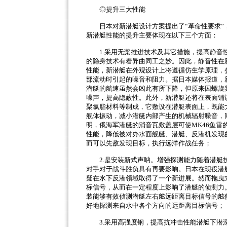
◎提升三大性能
日本对新潜艇设计方案提出了
“革命性要求
新潜艇性能的提升主要体现在以下三个方面：
1.采用无桨推进技术及其它措施，提高静
的隐身技术有着异曲同工之妙。因此，静音性在
性能，新潜艇在外观设计上将遵循仿生学原理，
部流动时引起的噪音和阻力。据日本媒体报道，
潜艇的航速虽然会凶此有所下降，但原来囚螺旋
噪声，提高隐蔽性。此外，新潜艇还将在表面铺
聚氯脂材料等制成，它敷设在潜艇表面上，既能
舰体振动，减小潜艇内部产生的机械辐射噪音，
明，俄海军潜艇的消音瓦敷盖层可使MK46鱼雷
性能，降低被对办水面舰艇、潜艇、反潜机发现
而可以先敌发现目标，执行远洋作战任务；
2.是安装新式声呐。增强探测能力随着潜
对手对于战斗胜负具有再要影响。日本在现役潜
疑在水下反潜领域取得了一个新进展。然而拖曳
标信号，从而在一定程度上影响了潜艇的侦测力
装能够有效侦测潜艇左右舷远距离目标信号的舷
好地探测来自水中各个方向的远距离目标信号；
3.采用高强度钢，提高抗冲击性能潜艇下