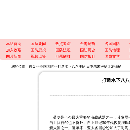
本站首页
国防要闻
热点追踪
台海局势
各国国防
加入收藏
国防思想
国防法规
国防历史
国防地理
图片新闻
视频点播
问题解答
国防报刊
国防文学
您的位置：
首页
>>
各国国防
>>
打造水下八八舰队:日本未来潜艇计划揭秘
打造水下八八
潜艇是当今最为重要的海战武器之一，其发展
自卫队自然也不例外。自上世纪
50年代恢复潜
艇大国之一。近年来，亚太各国纷纷加大了对海