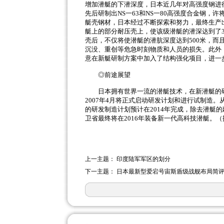
增加潜艇的下潜深度，日本近几年对高强度钢进行
先后研制出NS一63和NS一80高强度合金钢，
艇壳钢材，日本经过不断探索和努力，最终生产出
艇上的部分耐压壳上，使该级潜艇的潜深达到了3
壳后，不仅将使潜艇的潜肮深度达到500米，
沉没、重创等危急时刻物质和人员的损失。此外
意在新艇研制方案中加入了结构强化项目，进一
◎前途展望
日本拥有世界一流的潜艇技术，在新潜艇的研
2007年4月将正式启动研发计划和进行试制造。
的研发制造计划预计在2014年完成，除去潜艇
卫省最终将在2016年装备新一代高科技潜艇。（
上一主题：
印度陆军军区的划分
下一主题：
日本最新型爱宕号宙斯盾级战舰布局简