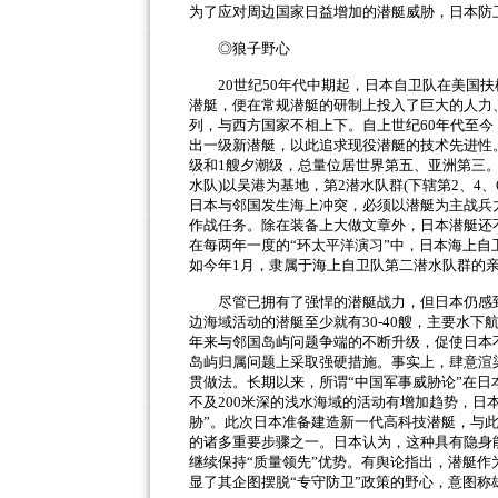
为了应对周边国家日益增加的潜艇威胁，日本防卫
◎狼子野心
20世纪50年代中期起，日本自卫队在美国
潜艇，便在常规潜艇的研制上投入了巨大的人力
列，与西方国家不相上下。自上世纪60年代至今
出一级新潜艇，以此追求现役潜艇的技术先进性
级和1艘夕潮级，总量位居世界第五、亚洲第三。
水队)以吴港为基地，第2潜水队群(下辖第2、4
日本与邻国发生海上冲突，必须以潜艇为主战兵
作战任务。除在装备上大做文章外，日本潜艇还
在每两年一度的“环太平洋演习”中，日本海上
如今年1月，隶属于海上自卫队第二潜水队群的
尽管已拥有了强悍的潜艇战力，但日本仍感到
边海域活动的潜艇至少就有
30-40艘，主要水
年来与邻国岛屿问题争端的不断升级，促使日本不
岛屿归属问题上采取强硬措施。事实上，肆意渲
贯做法。长期以来，所谓“中国军事威胁论”在
不及200米深的浅水海域的活动有增加趋势，日
胁”。此次日本准备建造新一代高科技潜艇，与
的诸多重要步骤之一。日本认为，这种具有隐身
继续保持“质量领先”优势。有舆论指出，潜艇
显了其企图摆脱“专守防卫”政策的野心，意图称