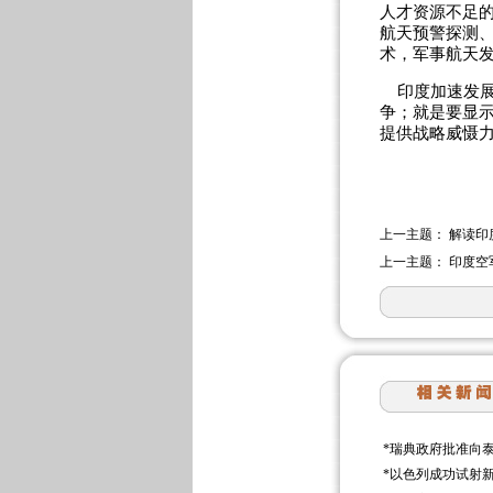
人才资源不足
航天预警探测
术，军事航天
印度加速发展
争；就是要显示
提供战略威慑力
上一主题：
解读印
上一主题：
印度空
*
瑞典政府批准向
*
以色列成功试射