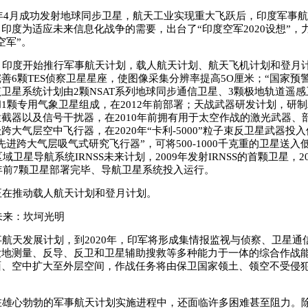
年4月成功发射地球同步卫星，航天工业实现重大飞跃后，印度军事
印度为适应未来信息化战争的需要，出台了“印度空军2020设想”，
空军”。
印度开始推行军事航天计划，载人航天计划、航天飞机计划和登月
善6颗TES侦察卫星星座，使图像采集分辨率提高5O厘米；“国家预
卫星系统计划由2颗NSAT系列地球同步通信卫星、3颗极地轨道遥感卫
1颗专用气象卫星组成，在2012年前部署；天战武器研发计划，研
截器以及信号干扰器，在2010年前拥有用于太空作战的激光武器、
跨大气层空中飞行器，在2020年“卡利-5000”粒子束反卫星武器投
先进跨大气层吸气式研究飞行器”，可将500-1000千克重的卫星送入
区域卫星导航系统IRNSS未来计划，2009年发射IRNSS的首颗卫星，2
1年前7颗卫星部署完毕、导航卫星系统投入运行。
在推动载人航天计划和登月计划。
未来：坎坷光明
天发展计划，到2020年，印军将形成集情报监视与侦察、卫星通
大地测量、反导、反卫和卫星辅助搜救等多种能力于一体的综合作战
面、空中扩大至外层空间，作战任务将由保卫国家领土、领空不受侵
。
雄心勃勃的军事航天计划实施进程中，还面临许多困难甚至阻力。