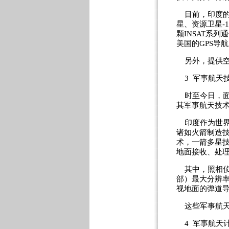
目前，印度的
星、资源卫星-
颗INSAT系列
美国的GPS导
另外，提供空间
3 军事航天
时至今日，面
其军事航天技
印度作为世界
诸如火箭制造
术，一箭多星
地面接收、处
其中，照相侦察
部）最大分辨
视地面的弹道导
这些军事航天
4 军事航天