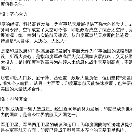
速度值得关注。
建设：齐心合力
度的经济、科技高速发展，为军事航天发展提供了强大的推动力。20
防务司令部、空军成立了太空司令部、印度政府成立了综合太空部，
发展资源，统一筹划与实施航天建设。从印度军事航天发展的轨迹看
特点是“大目标、大决心、大投入”。
是指印度政府和军队高层都把发展军事航天作为军事强国的战略制
建设。所谓大决心，是指印度军政高层为实现国家发展战略，义无反
谓大投入，是指印度军政高层为占领未来信息化战争天基制高点，不
天能力。
，尽管印度人口多、底子薄、基础差、政府大量负债，但仍坚持“先发
”，着实令人瞠目。从另一方面看，印度军事航天能快速发展，也主要
、美国的大量技术合作。
装备：型号齐全
度研制成功第一颗人造卫星。经过近40年的努力发展，印度已成为世
能力的国家，是当今世界的航天大国之一。
军用卫星、军民两用卫星的研发和运用，为印度国防与经济建设提
别是在军事航天方面，印度已建成了型号基本齐全的天基卫星系统。