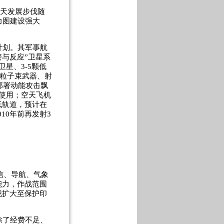
航天发展步伐随
力图建设强大
计划。其军事航
警与反应”卫星系
星、3-5颗低
制粒子束武器、射
部署动能攻击飘
入使用；空天飞机
低轨道，预计在
010年前再发射3
信、导航、气象
能力，作战范围
犯扩大至保护印
除了经费不足、