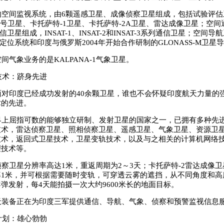
空间监视系统，由6颗遥感卫星、成像侦察卫星组成，包括试验评估
1号卫星、卡托萨特-1卫星、卡托萨特-2A卫星、雷达成像卫星；空间
通信卫星组成，INSAT-1、INSAT-2和INSAT-3系列通信卫星；空间
航定位系统和印度与俄罗斯2004年开始合作研制的GLONASS-M卫星
气象业务的是KALPANA-1气象卫星。
技术：跻身先进
对印度已经成功发射的40余颗卫星，谁也不会怀疑印度航天力量的
术的先进。
上屈指可数的能够独立研制、发射卫星的国家之一，已拥有多种先
技术，雷达侦察卫星、照相侦察卫星、遥感卫星、气象卫星、资源卫
技术，返回式卫星技术，卫星变轨技术，以及与之相关的计算机网络
理技术等。
卫星分辨率高达1米，重返周期为2～3天；卡托萨特-2雷达成像卫
率1米，并可根据需要随时变轨，可穿透云雾的遮挡，从不同角度和高
弹发射，每4天能拍摄一次大约9600米长的地面目标。
装备正在为印度三军提供通信、导航、气象、侦察和预警监视信息
计划：雄心勃勃