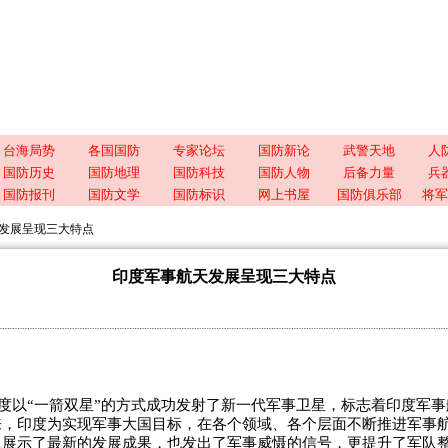
台海局势
各国国防
专家论坛
国防新论
武警天地
人
国防历史
国防地理
国防科技
国防人物
后备力量
兵
国防报刊
国防文学
国防标识
网上书屋
国防俱乐部
将军
发展呈现三大特点
印度军事航天发展呈现三大特点
度以“一箭双星”的方式成功发射了新一代军事卫星，标志着印度军
来，印度为实现军事大国目标，在各个领域、各个层面不断推进军事
上展示了最新的发展成果，也发出了军事威慑的信号，更提升了军队