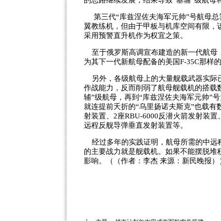
的思路继续发展，结果导致“基辅”级航母和
第三代“库兹涅佐夫海军元帅”号航母总算
翼教练机，但由于甲板与机库空间有限，
采用预警直升机作为权宜之策。
至于俄罗斯高调宣布建造的新一代航母，
为其下一代新航母配备的美国F-35C那
另外，各级航母上的大量舰载武器实际已
作战能力，反而削弱了航母舰载机的搭载数
辅”级航母，再到“库兹涅佐夫海军元帅”
就连提前夭折的“乌里扬诺夫斯克”也载有数
射装置、2座RBU-6000反潜火箭发射装置、
远程反舰导弹垂直发射装置等。
经过多年的实践证明，航母所需的中远程
的主要战力就是舰载机。如果不能摆脱堆
影响。（（作者：李杰 来源：新民晚报）