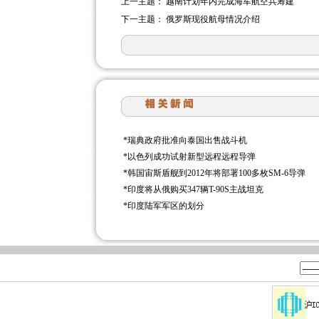
上一主题：
越南计划年内完成海军航空兵筹建
下一主题：
俄罗斯现役航母情况介绍
*
瑞典政府批准向泰国出售战斗机
*
以色列成功试射新型远程远程导弹
*
韩国宙斯盾舰到2012年将部署100多枚SM-6导弹
*
印度将从俄购买347辆T-90S主战坦克
*
印度陆军军区的划分