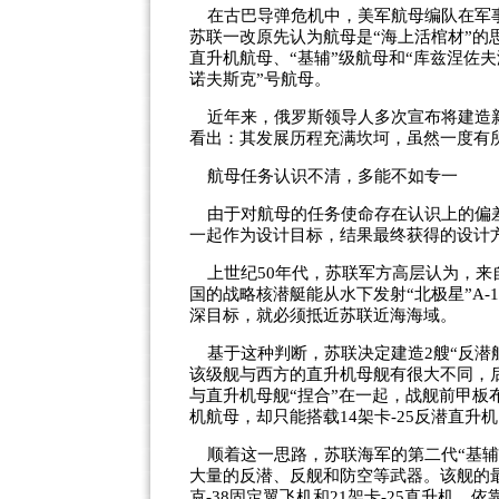
在古巴导弹危机中，美军航母编队在军事
苏联一改原先认为航母是“海上活棺材”的
直升机航母、“基辅”级航母和“库兹涅佐
诺夫斯克”号航母。
近年来，俄罗斯领导人多次宣布将建造新
看出：其发展历程充满坎坷，虽然一度有
航母任务认识不清，多能不如专一
由于对航母的任务使命存在认识上的偏差
一起作为设计目标，结果最终获得的设计
上世纪50年代，苏联军方高层认为，来
国的战略核潜艇能从水下发射“北极星”A-
深目标，就必须抵近苏联近海海域。
基于这种判断，苏联决定建造2艘“反潜航
该级舰与西方的直升机母舰有很大不同，
与直升机母舰“捏合”在一起，战舰前甲
机航母，却只能搭载14架卡-25反潜直升
顺着这一思路，苏联海军的第二代“基辅
大量的反潜、反舰和防空等武器。该舰的
克-38固定翼飞机和21架卡-25直升机