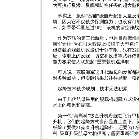
为可执行反潜、反舰和防空任务的超大型
事实上，虽然“基辅”级航母配备大量反
胁。因为它不仅缺少探测能力，也没有可靠
米，如果带弹量超过1吨，该机的留空作
作为苏联的第三代航母，也是目前俄海军唯
海军元帅”号在很大程度上摆脱了大型巡
但搭载的舰载机数量仍十分有限，只有22架
应，该舰上的反舰、防空和反潜等武器依
能力极易使人联想起“重型载机巡洋舰”。
可以说，苏联海军这几代航母的发展都是
对多种威胁，但实际结果却往往是哪一项
起降技术缺少规划，技术无法积累
由于几代航母采用的舰载机起降方式没有
术上的积累和提高。
第一代“莫斯科”级直升机母舰在飞行甲
升机；它们的起降方式自然是直上直下。
板除了要供21架直升机起降外，还要为12
科”级直升级航母大相径庭，需要重新研发