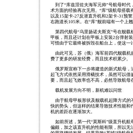
到了“库兹涅佐夫海军元帅”号航母时代
术方面的经验再次无用。“库”级航母搭载有
以及15架卡-27反潜直升机和2架卡-31
右跑道长105米。在“库”舰前端有一个上
第四代航母“乌里扬诺夫斯克”号在舰载
甲板，而且还计划在甲板上安装2台弹射装
可惜由于它最终被拆毁在船台上，使这一
由此可见，苏（俄）海军前四代舰载机的
费了更多的研发经费，而且技术积累少。
俄罗斯宣称下一步将建造的新式航母，满
起飞方式依然采用滑橇技术，虽然可以借鉴
要，而且起飞效率也不高，必然导致航母
载机发展方向不明，新机难以问世
由于航母甲板形状及舰载机起降方式的不
快的势头，但这样的结果导致技术性能和
机的差距在逐渐加大。
如前所述，第一代“莫斯科”级直升机航母
偏颇，加之该直升机的性能有限，所以无