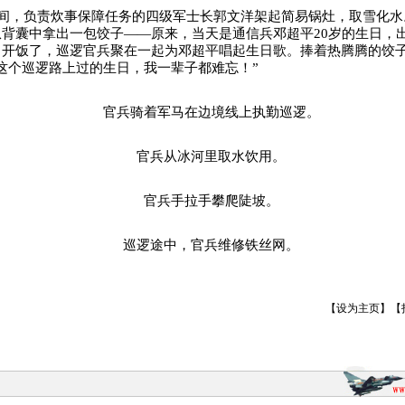
间，负责炊事保障任务的四级军士长郭文洋架起简易锅灶，取雪化水
背囊中拿出一包饺子——原来，当天是通信兵邓超平20岁的生日，
。开饭了，巡逻官兵聚在一起为邓超平唱起生日歌。捧着热腾腾的饺
这个巡逻路上过的生日，我一辈子都难忘！”
官兵骑着军马在边境线上执勤巡逻。
官兵从冰河里取水饮用。
官兵手拉手攀爬陡坡。
巡逻途中，官兵维修铁丝网。
【
设为主页
】【