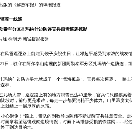
出版的《解放军报》的详细报道——
 轻骑一线巡
勒泰军分区扎玛纳什边防连官兵踏雪巡逻掠影
占峰 徐明远 韩诚摄影报道
在风雪巡逻路上能吃到饺子庆祝生日，让邓超平感受到浓浓的战友
12月21日，驻守在阿尔泰山南麓的新疆阿勒泰军分区扎玛纳什边防连，
扎玛纳什边防连驻地就成了一个“雪海孤岛”。官兵每次巡逻，一路上
始森林。
过几场大雪，巡逻路上有的地方积雪已达40厘米，官兵们只能摸索
的陡坡时，前行更是艰难，每走一步都要消耗不少体力。山里温度太
罩上就结上一层厚厚的冰霜。
，小心滑倒！”路上，带队的副教导员陈伟不断提醒官兵注意安全。走
兵时而拿着望远镜观察边境情况，时而下马维修受损的铁丝网……经过
们终于到达目的地。