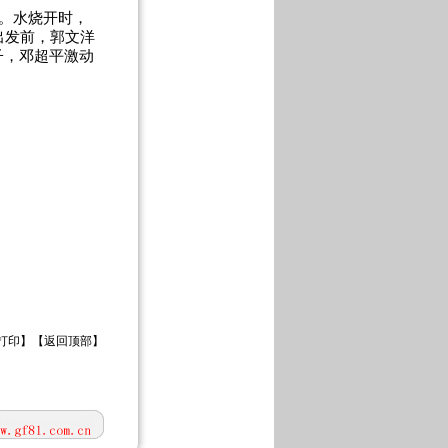
。水烧开时，
出发前，郭文洋
子，邓超平激动
打印
】【
返回顶部
】