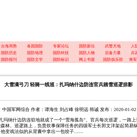
台海局势
各国国防
专家论坛
国防新论
武警天地
人
国防历史
国防地理
国防科技
国防人物
后备力量
兵
国防报刊
国防文学
国防标识
网上书屋
国防俱乐部
将军
大雪满弓刀 轻骑一线巡：扎玛纳什边防连官兵踏雪巡逻掠影
中国军网综合 作者：谭海生 刘占峰 徐明远 韩诚 发布：2020-01-02 06
扎玛纳什边防连驻地就成了一个“雪海孤岛”。官兵每次巡逻，一路上
始森林。巡逻路上，负责炊事保障任务的四级军士长郭文洋架起简易
，他变戏法似的从背囊中拿出一包饺子……