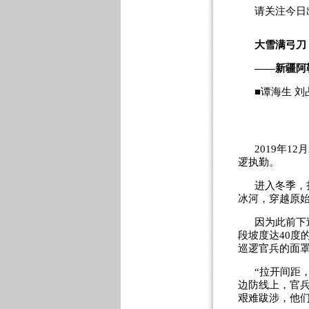
请关注今日
大雪满弓刀
——新疆阿
■谭海生 刘
2019年
逻执勤。
进入冬季，
冰河，穿越原
因为此前下
段坡度达40度
巡逻官兵的面
“拉开间距
边防线上，官
艰难跋涉，他