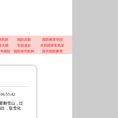
防民防
国防后勤
国防教育学院
器大观
军校漫步
共和国将军风采
书画院
国防研究机构
国外国防教育
:55:42
要翻雪山，过
锅灶，取雪化