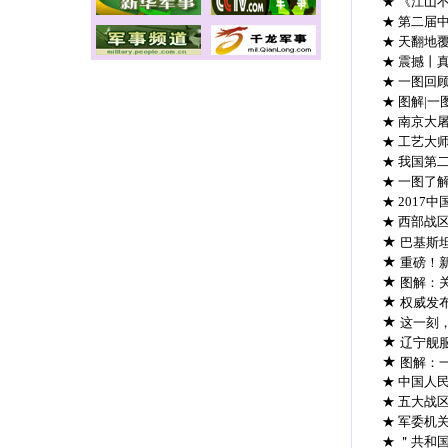
★ 《江山
★ 第二届
★ 天翻地
★ 震撼丨
★ 一图回
★ 图解|
★ 南京大
★ 工艺大
★ 我国第
★ 一图了
★ 2017
★ 西部战
★
巴基斯
★
重磅！
★
图解：
★
权威发布
★
这一刻
★
辽宁舰服
★
图解：
★ 中国人
★ 五大战
★ 军委机
★ ＂共和