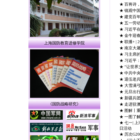
★ 百将诗
★ 镜观中
★ 建党百
★ 五一劳
★ 习近平
★ 金牛迎
★ 联播+ 
上海国防教育进修学院
★ 南京大
★ 习主席
★ 习近平
★ “让世
★ 中共中
★ 退伍老
★ 大雪满
★ 元旦出
★ 新疆兵
《国防战略研究》
★ 走进驻
★ 图解丨
★ 一图了
★ 七一|
日活动
★ 历次G