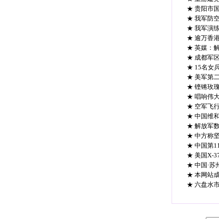
★ 贵阳市
★ 我军防
★ 我军演
★ 逾万香
★ 英媒：
★ 成都军
★ 15名女
★ 美军第二
★ 铿锵玫
★ 唱响伟
★ 空军飞
★ 中国维
★ 解放军
★ 中方称
★ 中国第
★ 美国X
★ 中国·
★ 本网站
★ 六盘水