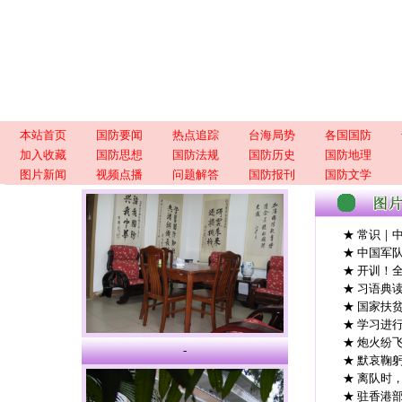
本站首页
国防要闻
热点追踪
台海局势
各国国防
加入收藏
国防思想
国防法规
国防历史
国防地理
图片新闻
视频点播
问题解答
国防报刊
国防文学
★ 常识｜
★ 中国军
★ 开训！
★ 习语典
★ 国家扶
★ 学习进
★ 炮火纷
-
★ 默哀鞠
★ 离队时
★ 驻香港