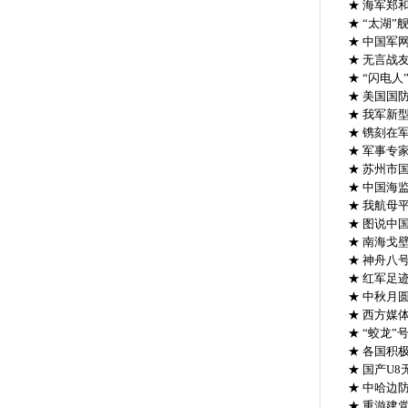
★ 海军郑
★ “太湖
★ 中国军
★ 无言战
★ “闪电
★ 美国国
★ 我军新
★ 镌刻在
★ 军事专
★ 苏州市
★ 中国海
★ 我航母
★ 图说中
★ 南海戈
★ 神舟八
★ 红军足
★ 中秋月
★ 西方媒
★ “蛟龙
★ 各国积
★ 国产U
★ 中哈边
★ 重游建