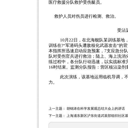
医疗救援分队救护受伤艇员。
救护人员对伤员进行检测、救治。
受沾染
10月22日，在北海舰队某训练基地
训练在?“军港码头遭敌核化武器攻击”的
本指挥所迅速启动应急预案，7支应急分
队对受伤官兵进行救治；陆上、海上洗消
练过程中，各分队行动迅速，以实战标准
16时结束。监测分队报告：营区核沾染剂
此次演练，该基地运用临机导调，不
力。
上一主题：
胡锦涛在科学发展观总结大会上的讲话
下一主题：
上海浦东新区沪东街道武装部组织社区