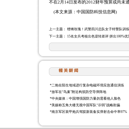
不在2月14日发布的2012财年预算或尚未
(本文来源：中国国防科技信息网)
上一主题：
铿锵玫瑰！武警四川总队女子特警队训
下一主题：
15名女兵考核出色逆转差评 拼出100%优
*
二炮在陌生地域进行复杂电磁环境应急通信演练
*
放军在“鸟巢”附近构筑防空导弹阵地
*
中央媒体：中国增强国防力量勿需看他人脸色
*
美媒称五角大楼无视中国军队“示弱”战略欺骗
*
南京军区装甲炮兵驾驭新装备实弹射击命中率97%