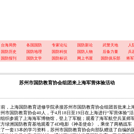
台海局势
各国国防
专家论坛
国防新论
武警天地
人
国防历史
国防地理
国防科技
国防人物
后备力量
兵
国防报刊
国防文学
国防标识
网上书屋
国防俱乐部
将军
苏州市国防教育协会组团来上海军营体验活动
前，上海国防教育进修学院承接苏州市国防教育协会组团首批来上海
州市国防教育协会40人，于4月18日至19日在上海进行“军营体验”
调组织参观了上海海军博物馆，登上了军舰；观看了海军航空兵某师
方绿洲国防教育基地观看了4D电影《神圣使命》，乘坐了两栖战车
了一套13本的学习资料，苏州市国防教育协会向部队赠送了自编的