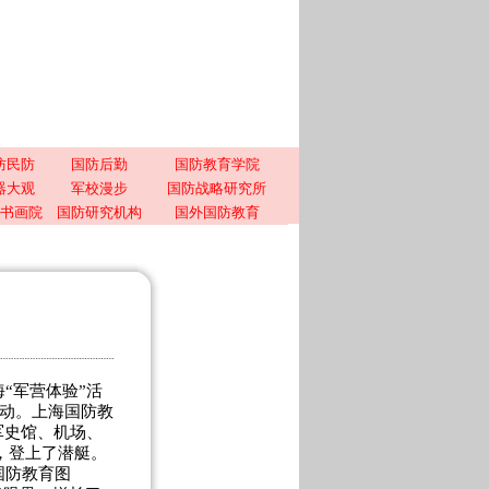
防民防
国防后勤
国防教育学院
器大观
军校漫步
国防战略研究所
书画院
国防研究机构
国外国防教育
“军营体验”活
活动。上海国防教
军史馆、机场、
，登上了潜艇。
国防教育图