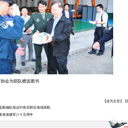
育协会为部队赠送图书
【
设为主页
】【
监船编队抵达钓鱼岛附近海域巡航
家座谈建军八十五周年