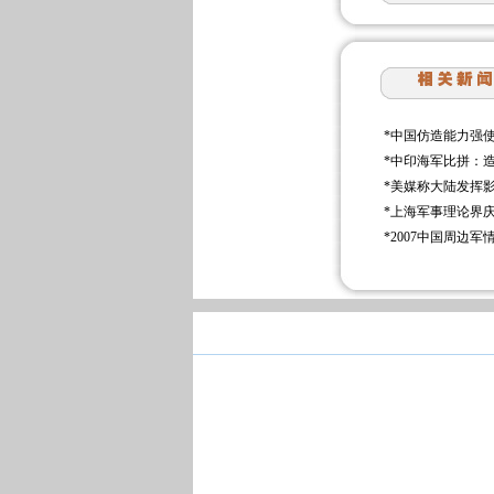
*
中国仿造能力强
*
中印海军比拼：造
*
美媒称大陆发挥
*
上海军事理论界
*
2007中国周边军