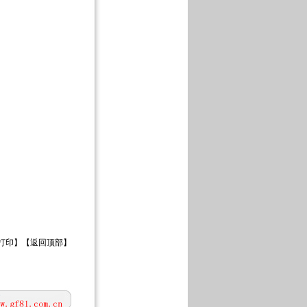
打印
】【
返回顶部
】