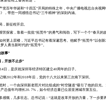
家新征程上奋勇前进”。
产党百年华诞和“十四五”开局的特殊之年，中央广播电视总台央视网
》，带您一同感悟总书记“三牛精神”的深刻内涵。
开局，新征程开启。
艰苦探索，靠着一批批“拓荒牛”的勇气和闯劲，写下一个个“春天的故
如何更上层楼，习近平总书记有着深邃思考。他赋予“拓荒牛”以创新
梦人勇当新时代的“拓荒牛”。
的故事”
顿，开放不止步”
0月14日，是庆祝深圳等经济特区建立40周年的日子。
记继2012年和2018年后，党的十八大以来第三次南下深圳。
览时，一个由深圳新老照片对比组成的“时空隧道”吸引了他的目光。198
产总值年均增长20. 7%，如今经济总量已位居亚洲城市第五位。
多感慨，几多壮志。总书记说：“这就是改革开放的力量，下一步要再