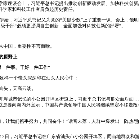
学家座谈会上，习近平总书记提出推动创新驱动发展、加快科技创新
科学家和科技工作者肩负起历史责任。
新年伊始，习近平总书记又为党的“关键少数”上了重要一课。会上，他
级干部“必须更强调自主创新，全面加强对科技创新的部署”。
来中国，重要性不言而喻。
的原野上
成一件事、干好一件工作”
，有这样一个镜头深深印在汕头人民心中：
汕头，天高云淡。
开埠城市记忆的小公园开埠区街道上，习近平总书记与群众面对面，
“就是要向海内外宣示，中国共产党领导中国人民将继续坚定不移走改
们，让我们携手努力，共同奋斗！”话音未落，人群中爆发出一阵热烈
10月13日，习近平总书记在广东省汕头市小公园开埠区，同当地群众和