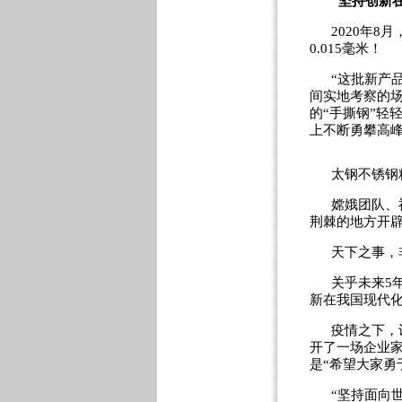
“坚持创新
2020年
0.015毫米！
“这批新产
间实地考察的场
的“手撕钢”轻
上不断勇攀高
太钢不锈钢
嫦娥团队、
荆棘的地方开
天下之事，
关乎未来5
新在我国现代化
疫情之下，
开了一场企业家
是“希望大家勇
“坚持面向