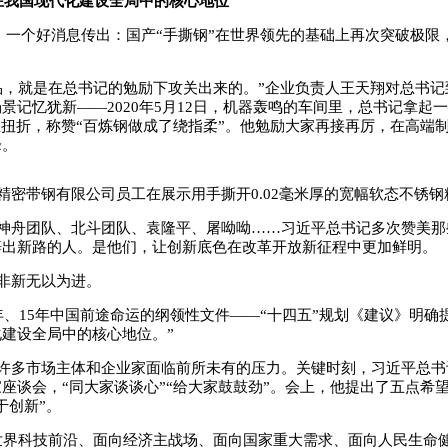
在我国现代化建设全局中的核心地位”
8月，一个好消息传出：国产“手撕钢”在世界领先的基础上再次突破极限
品，就是在总书记的勉励下攻关出来的。”企业负责人王天翔对总书记到
景记忆犹新——2020年5月12日，机器轰鸣的车间里，总书记拿起一片
轻扭折，称赞“百炼钢做成了绕指柔”。他勉励大家再接再厉，在高端
峰。
精密带钢有限公司员工在展示用手撕开0.02毫米厚的宽幅软态不锈钢
神舟团队、北斗团队、袁隆平、屠呦呦……习近平总书记多次赞美那
辟出新路的人。是他们，让创新底色在改革开放新征程中更加鲜明。
非新无以为进。
年、15年中国前途命运的纲领性文件——“十四五”规划《建议》明确
建设全局中的核心地位。”
许多市场主体和企业家面临前所未有的压力。关键时刻，习近平总书
座谈会，“同大家谈谈心”“给大家鼓鼓劲”。会上，他提出了五点希
于创新”。
世界科技前沿、面向经济主战场、面向国家重大需求、面向人民生命健康