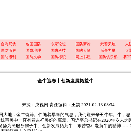
台海局势
各国国防
专家论坛
国防新论
武警天地
人
国防历史
国防地理
国防科技
国防人物
后备力量
兵
国防报刊
国防文学
国防标识
网上书屋
国防俱乐部
将军
金牛迎春丨创新发展拓荒牛
来源：央视网 责任编辑：王韵 2021-02-13 08:34
回大地，金牛奋蹄。伴随着早春的气息，我们迎来辛丑牛年。牛，忠
统审美中一直有着吉祥美好的寓意。习近平总书记在2020年岁末之
“发扬为民服务孺子牛、创新发展拓荒牛、艰苦奋斗老黄牛的精神……