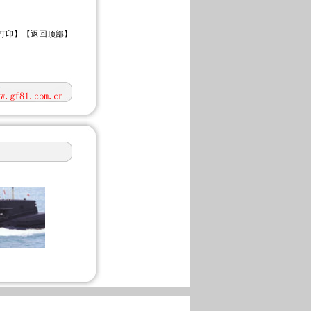
打印
】【
返回顶部
】