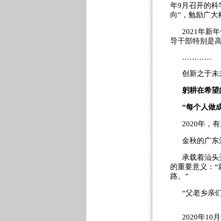
年9月召开的科
向”，勉励广大
2021年
导干部特别是高
…………
创新之于未
躬耕在希望
“每个人做
2020年
金秋的广东
承载着汕头
的重要意义：
路。”
“父老乡亲
2020年