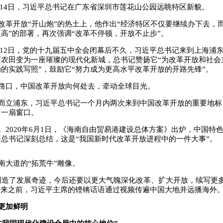
10月14日，习近平总书记在广东省深圳市莲花山公园远眺特区新貌。
改革开放“开山炮”的热土上，他作出“经济特区不仅要继续办下去，
高”的部署，再次强调“改革不停顿，开放不止步”。
11月12日，党的十九届五中全会闭幕后不久，习近平总书记来到上海浦东
陌农田变为一座璀璨的现代化新城，总书记赞扬它“为改革开放和社会
的实践写照”，鼓励它“努力成为更高水平改革开放的开路先锋”。
路口，中国改革开放向何处去，牵动全球目光。
而立浦东，习近平总书记一个月内两次来到中国改革开放的重要地标
了一扇窗口。
。2020年6月1日，《海南自由贸易港建设总体方案》出炉，中国特
总书记深刻总结，这是“我国新时代改革开放进程中的一件大事”。
南大道的“拓荒牛”雕像。
创造了发展奇迹，今后还要以更大气魄深化改革、扩大开放，续写更多
1年到来之前，习近平主席的铿锵话语通过视频传遍中国大地并远播海外
更加鲜明