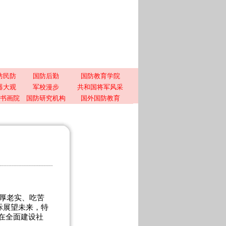
防民防
国防后勤
国防教育学院
器大观
军校漫步
共和国将军风采
书画院
国防研究机构
国外国防教育
厚老实、吃苦
际展望未来，特
在全面建设社