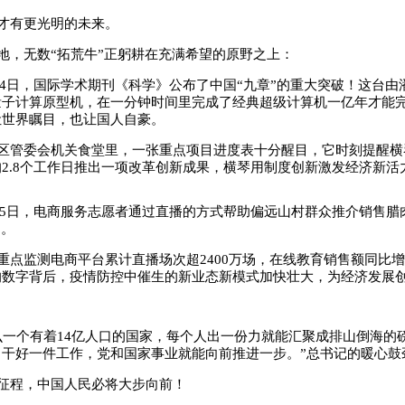
才有更光明的未来。
地，无数“拓荒牛”正躬耕在充满希望的原野之上：
12月4日，国际学术期刊《科学》公布了中国“九章”的重大突破！这台
量子计算原型机，在一分钟时间里完成了经典超级计算机一亿年才能
让世界瞩目，也让国人自豪。
区管委会机关食堂里，一张重点项目进度表十分醒目，它时刻提醒横
2.8个工作日推出一项改革创新成果，横琴用制度创新激发经济新活
1月15日，电商服务志愿者通过直播的方式帮助偏远山村群众推介销售
品。
重点监测电商平台累计直播场次超2400万场，在线教育销售额同比增长
的数字背后，疫情防控中催生的新业态新模式加快壮大，为经济发展
么一个有着14亿人口的国家，每个人出一份力就能汇聚成排山倒海的
、干好一件工作，党和国家事业就能向前推进一步。”总书记的暖心鼓
征程，中国人民必将大步向前！