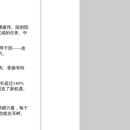
由潘建伟、陆朝阳
完成的任务。中
琴干部——改
力。
腊肉、香肠等特
超过140%
创造了新机遇。
磅礴力量，每个
劲犹在耳畔。