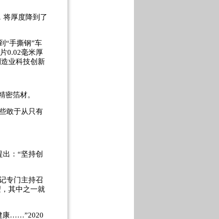
，将厚度降到了
“手撕钢”车
0.02毫米厚
制造业科技创新
精密箔材。
些敢于从只有
提出：“坚持创
记专门主持召
望，其中之一就
……”2020