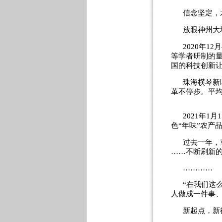
信念坚定，
放眼神州大
2020年
等学者研制的
国的科技创新
珠海横琴新
革不停步。平均
2021年
色“年味”农产
过去一年，
……不断刷新
…………
“在我们这
人做成一件事
新起点，新