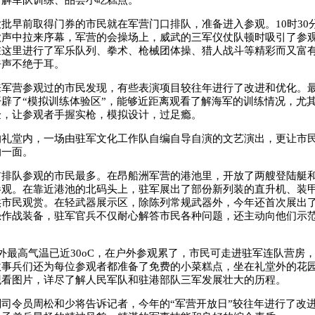
了解军队训练、品尝小吃糕点。
早前取得门券的市民就在军营门口排队，准备进入参观。10时30
歌声中拉来序幕，军营的会操场上，威武的三军仪仗队顿时吸引了参
在这里进行了军乐队列、拳术、枪械团体操、猎人战斗等精彩而又富
呼声不绝于耳。
营参观过的市民发现，有些表演项目较往年进行了改进和优化。最
辟了“模拟训练体验区”，能够近距离观看了解海军的训练情况，尤
验，让参观者手握实枪，模拟设计，过足瘾。
堂内，一场由驻军文化工作队自编自导自演的文艺演出，更让市民
的一面。
队参观的市民最多。在昂船洲军营的港池里，开放了两艘登陆艇和
参观。在靠近港池的北码头上，驻军展出了部份新列装的直升机、装
供市民观赏。在轻武器展示区，除陈列常规武器外，今年还首次展出
恐作战装备，驻军官兵不仅耐心解答市民各种问题，还主动向他们示
最高气温已近30oC，在户外参观累了，市民可走进驻军连队营房
炊事兵们还为每位参观者都准备了免费的小菜糕点，坐在礼堂外的花
观看图片，详尽了解人民军队和驻港部队三军发展壮大的历程。
令员周松和少将告诉记者，今年的“军营开放日”较往年进行了改