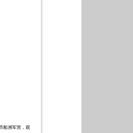
。
昂船洲军营，观