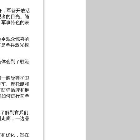
分，军营开放活
观者的目光。随
有军事特色的表
令观众惊喜的
其是单兵激光模
体会到了驻港
一艘导弹护卫
甲车、摩托艇和
了防弹盾牌和麻
范如何进行简单
，了解到官兵们
园走廊，一边品
进和优化，旨在