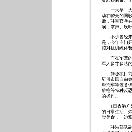
赏武器装备、
一大早，大批
动在嘹亮的国
后，驻军官兵
演，掌声、欢
不少曾经来军
是，今年专门开
拟对抗训练体
而在军营的礼
军人多才多艺
静态项目前排
艇供市民自由
摩托车等装备
醉枪等特种反
的操作。
1日香港户外
的日常生活；
尝美食，一边
驻港部队副司