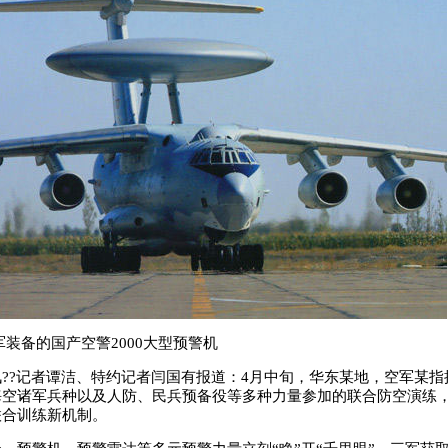
军装备的国产空警2000大型预警机
?记者谭洁、特约记者闫国有报道：4月中旬，华东某地，空军某指
海空诸军兵种以及人防、民兵预备役等多种力量参加的联合防空演练
联合训练新机制。