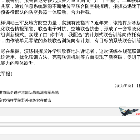
预警机、预警雷达等多元预警力量立刻“睁”开“千里眼”。三军获
、共享，通过信息系统源源不断地传至联合防空指挥所。指挥员迅速
兵预备役部队的防空兵器一体联动、合力拦截。
调动三军及地方防空力量，实施有效指挥？近年来，该指挥所积极
强化联合情报预警、联合电子对抗、空地联合抗击，形成了一套常态
组训新模式。实现了由“你申请、我配合”的计划式联合训练向依托
变，由作战单元零散的条块联合训练向有计划、有目标的系统联合训
在掌握。演练指挥员许学强欣喜地告诉记者，这次演练在规范联训
系统运用、优化联训方法、完善联训机制等方面实现了新突破，促进
战能力的整体跃升。
军报）
【
设为主页
】【
港市民走进驻港部队昂船洲海军基地
空兵指挥学院野外演练实弹射击