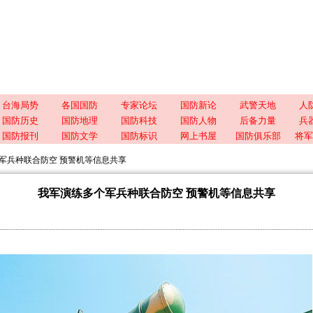
台海局势
各国国防
专家论坛
国防新论
武警天地
人
国防历史
国防地理
国防科技
国防人物
后备力量
兵
国防报刊
国防文学
国防标识
网上书屋
国防俱乐部
将军
军兵种联合防空 预警机等信息共享
我军演练多个军兵种联合防空 预警机等信息共享