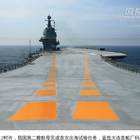
午12时许，我国第二艘航母完成首次出海试验任务，返抵大连造船厂