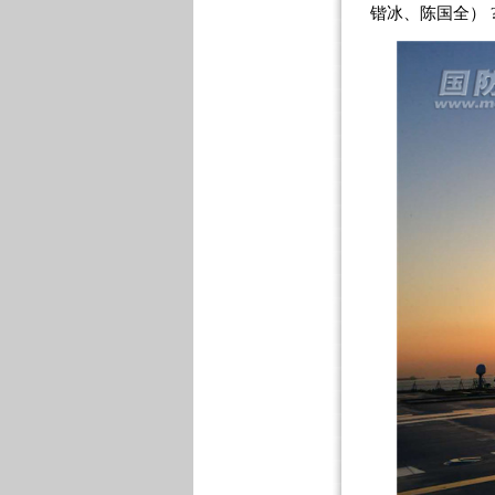
锴冰、陈国全） 