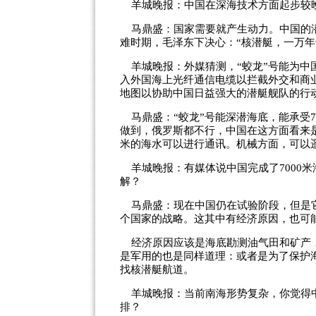
羊城晚报：中国在深海技术方面起步较晚
马鼎盛：国家需要就产生动力。中国的潜
难时期，
毛泽东
下决心：“核潜艇，一万年
羊城晚报：外媒猜测，“蛟龙”号能为中
入外国海上光纤通信电缆以拦截外交和商
地图以协助中国日益强大的潜艇舰队的行动
马鼎盛：“蛟龙”号能深潜海底，能承受7
做到，俄罗斯都不行，中国在这方面看来
米的海水可以进行通讯。机械方面，可以
羊城晚报：有媒体说中国完成了7000米
解？
马鼎盛：现在中国仍在试验阶段，但是它
个国家的战略。这其中有经济原因，也可
经济原因应该是海底勘测油气田和矿产，
是军用的也是同样道理：或者是为了保护
找核潜艇航道。
羊城晚报：当前南海形势复杂，你觉得中
排？