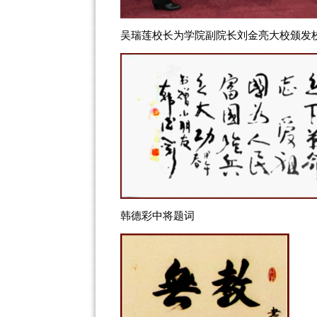
吴瑞莲校长为学院副院长刘金亮大校颁发
韩德彩中将题词