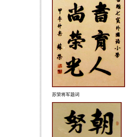
苏荣将军题词