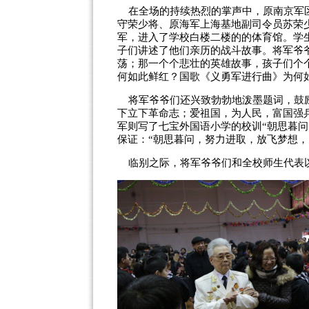
在全场的持续热烈的掌声中，原
南京军
守荣少将、原海军上海基地副司令员苏荣
军，进入了学校白楼二楼的的体育馆。学
子们讲述了他们亲历的战斗故事。将军爷
荡；那一个个悲壮的英雄故事，孩子们个
何如此鲜红？国歌《义勇军进行曲》为何
将军爷爷们还兴致勃勃地泼墨题词，鼓励
下立下革命志；爱祖国，为人民，富国强兵
军则写了七宝外国语小学的校训“朝思暮
保证：“朝思暮问，努力进取，放飞梦想，
临别之际，将军爷爷们和全校师生代表以