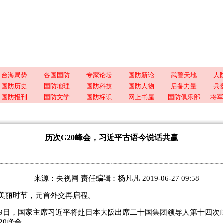
台海局势
各国国防
专家论坛
国防新论
武警天地
人
国防历史
国防地理
国防科技
国防人物
后备力量
兵
国防报刊
国防文学
国防标识
网上书屋
国防俱乐部
将军
历次G20峰会，习近平古语今说话共赢
来源：央视网 责任编辑：杨凡凡 2019-06-27 09:58
美丽时节，元首外交再启程。
至29日，国家主席习近平将赴日本大阪出席二十国集团领导人第十四次
20峰会。