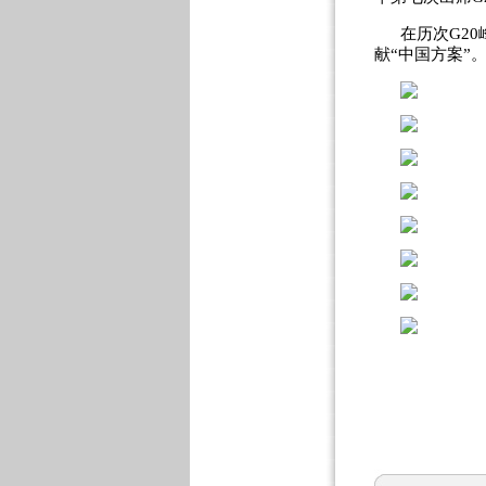
在历次G2
献“中国方案”