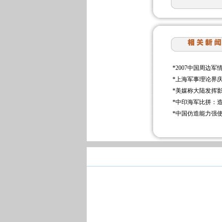
*
2007中国周边军
*
上海军事理论界
*
美媒称大陆发挥
*
中印海军比拼：造
*
中国仿造能力强