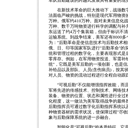
军队后勤建设的跨越式发展具有重要的现
在新技术革命的巨大推动下，战场数字
法面临严峻的挑战，特别是现代军用物资的
万种。俄军约410万种。面对未来信息化
万种、数千万吨物资进行科学的调配与补
东运送了约4万个集装箱，但由于标识不
运输系统。到战争结束，美军还有8000
为："后勤革命是使信息技术与后勤技术相
俄、日、印等国家军队进行"后勤革命"的
统和管理过程的数字化，主要表现形式是
零库存。例如，在军用物资投送、军需补
统"，它既是美军后勤的一项创新，也是
补给品以及部队、人员(含伤病员)，按其
对人员、物资的流动过程进行全程自动跟
"可视后勤"不仅能增强指挥效能，而且
军将先进的传感技术、控制技术、网络技
装备、物资的位置、状态和属性进行全过
化程度，这一做法为美军取得战争的最终胜
后勤指挥员可通过数字化后勤指挥系统以
种物资器材的需求状况，使保障过程"尽收
象与后勤保障系统的进一步融合。
智能化是"可视后勤"的本质特征。它是