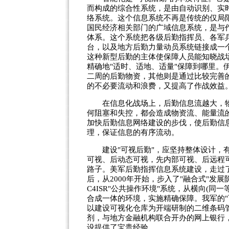
而构成的综合性系统，是由自动识别、实
络系统。这个信息系统不再是传统的仅局
国民经济相关部门的广域信息系统，是与
体系。这个系统把各级后勤指挥员、各军兵
台，以及地方后勤力量动员系统链接成一
这种新型后勤的主体使保障人员能知晓战
精确地"适时、适地、适量"保障到哪里。
二周的后勤物资，其他则是通过比较完善的
的不必要流动和浪费，又提高了作战效益
在信息化战场上，后勤信息流越大，物
何阻塞和失控，都会造成物资流、能量流的
加快后勤信息网络建设的步伐，使后勤信
理，保证信息的有序流动。
建设"可视后勤"，应坚持整体设计，有
可视、后动态可视，先内部可视、后远程可
路子。美军后勤指挥信息系统建设，走过了"
后，从2000年开始，步入了"融合式"
C4ISR"公共操作环境"系统，从横向(同
合成一体的环境，实施精确保障。我军的"
以建设可视化仓库为开端研制的二维条码
剂，与地方金融机构联合开办的网上银行，
设提供了宝贵经验。