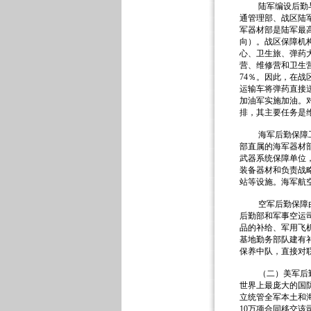
陆军编设后勤与财
通管理部、战区陆
军器材部是陆军最
向）。战区保障机
心、卫生旅、弹药
营、维修营和卫生
74％。因此，在
运输车将弹药直接
加油军实施加油。
排，其主要任务是
海军后勤保障工作
部直属的海军器材
武器系统保障单位
装备器材和负责战
站等设施。海军航
空军后勤保障由空
后勤部和军事空运
品的补给、军用飞
基地勤务部队建有
保养中队，直接对
（二）美军后勤建
世界上最庞大的国
立统管全军本土和
10万项合同移交