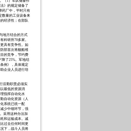
。（1）军队储备作
备法》的规定储备了
家弹药厂中，平时只有
定数量的工业设备来
备的经济性；在部队
与地方结合的方式
有科研所70多家。
修更具有竞争性。如
国防部首次将舰船维
项目的竞争，节约费
下降了25%。军地结
划条例》，具体规定
帮助企业人员进行培
行后勤职责必须实
能以最低的资源消
管理指挥自动化水
后勤自动化资源（人
动化系统已统一配
是减少中细环节，强
构。采用这种办法加
消耗和运输成本。减
，比过去任何时间更
情况下，战斗人员将