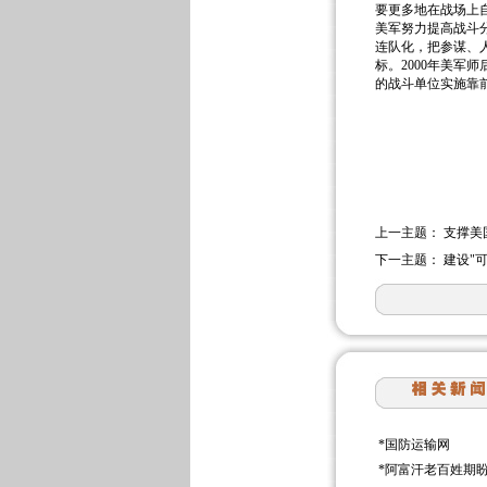
要更多地在战场上自
美军努力提高战斗
连队化，把参谋、
标。2000年美
的战斗单位实施靠
上一主题：
支撑美
下一主题：
建设"
*
国防运输网
*
阿富汗老百姓期