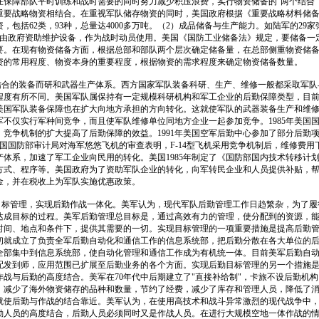
在保障部队平时训练和战时需要的同时努力减少积压浪费，实行物资储备的"两个结合"
重要战略物资相结合。在重视军队储存物资的同时，美国政府根据《重要战略材料储
，包括62类，93种，总量达4000多万吨。（2）成品储备与生产能力。如陆军的29
3家由政府资助维护设备，作为战时动员使用。美国《国防工业储备法》规定，要储备一
要。在现有物资储备方面，根据总部和部队两个层次确定储备量，在总部侧重物资储
资的常用程度、物资本身的重要程度，根据物资的需求程度来确定物资储备数量。
的装备而研和武器生产体系。西方国家军队装备科研、生产、维修一般都采取军队
程度有所不同。美国军队属保持有一定规模科研机构和军工企业的后勤保障类型，目前
美国军队装备保障也在扩大向地方承担的方向转化。这就使军队的武器装备生产和维
军不仅实行军种间竞争，而且使军队维修单位同地方企业一起参加竞争。1985年美国
。竞争机制的扩大提高了后勤保障的效益。1991年美国空军后勤中心参加了部分后勤
美国国防部审计局对海军悠悠飞机的审查表明，F-14型飞机采用竞争机制后，维修费用
产体系，加速了军工企业向民用的转化。美国1985年制定了《国防部国内技术转移计
方式、程序等。美国政府为了资助军队企业的转化，向军转民企业和人员提供补贴，
金，并在税收上为军队实施优惠政策。
管理，实现后勤作战一体化。美军认为，现代军队后勤管理工作日趋繁杂，为了履
达成目标的过程。美军后勤管理总目标是，通过高效有力的管理，使分配到的资源，
时间、地点和条件下，提供其需要的一切。实现目标管理的一项重要措施是提高后勤
代初就成立了负责全军后勤自动化和通信工作的信息系统部，把后勤分散在各大单位的
全部集中到信息系统部，使自动化管理和通信工作成为有机统一体。目前美军后勤自
配发到师，应用范围已扩展至后勤业务的各个方面。实现后勤目标管理的另一个措施
作战与后勤的高度结合。美军在70年代中后期建立了"直接补给制"，卡旅不设后勤机
，减少了海外物资储存的品种和数量，节约了经费，减少了库存和管理人员，降低了
就使后勤与作战的结合靠近。美军认为，在使用高技术和战斗异常激烈的现代战争中
勤人员的高度结合，后勤人员必须同时又是作战人员。在进行大规模空地一体作战的