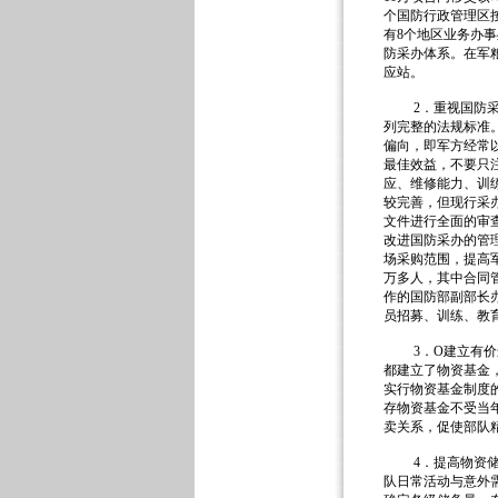
个国防行政管理区
有8个地区业务办
防采办体系。在军粮
应站。
2．重视国防采办
列完整的法规标准
偏向，即军方经常
最佳效益，不要只
应、维修能力、训
较完善，但现行采
文件进行全面的审
改进国防采办的管
场采购范围，提高
万多人，其中合同
作的国防部副部长
员招募、训练、教
3．O建立有价运
都建立了物资基金
实行物资基金制度
存物资基金不受当
卖关系，促使部队
4．提高物资储存
队日常活动与意外