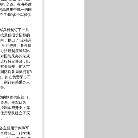
商打交道。在海外建
的高度集中统一的国
立了400多个军粮供
军兵种制订了一系
安按最低报价招标的
向，提出了"应强调
、生产进度、备件供
采办法规制度虽然比
子对国防采办的法规
律进行特定修改，以
消有关法规；扩大市
国防后备局就拥有5
施。如在负责采办工
位；制订有关采办人
等等。
位的物资供应部门，
种关系。美军认为，
和控制军费开支；库
与使用部队建立了买
益。
备主要用于保障军
中合理分工，科学地