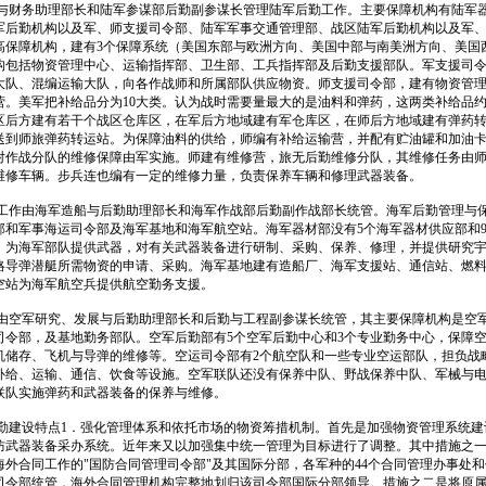
务助理部长和陆军参谋部后勤副参谋长管理陆军后勤工作。主要保障机构有陆军器
军后勤机构以及军、师支援司令部、陆军军事交通管理部、战区陆军后勤机构以及军
高保障机构，建有3个保障系统（美国东部与欧洲方向、美国中部与南美洲方向、美国
构包括物资管理中心、运输指挥部、卫生部、工兵指挥部及后勤支援部队。军支援司
大队、混编运输大队，向各作战师和所属部队供应物资。师支援司令部，建有物资管
营。美军把补给品分为10大类。认为战时需要量最大的是油料和弹药，这两类补给品
战区后方建有若干个战区仓库区，在军后方地域建有军仓库区，在师后方地域建有弹药
送到师旅弹药转运站。为保障油料的供给，师编有补给运输营，并配有贮油罐和加油
对作战分队的维修保障由军实施。师建有维修营，旅无后勤维修分队，其维修任务由
维修车辆。步兵连也编有一定的维修力量，负责保养车辆和修理武器装备。
由海军造船与后勤助理部长和海军作战部后勤副作战部长统管。海军后勤管理与保
部和军事海运司令部及海军基地和海军航空站。海军器材部没有5个海军器材供应部和
，为海军部队提供武器，对有关武器装备进行研制、采购、保养、修理，并提供研究
略导弹潜艇所需物资的申请、采购。海军基地建有造船厂、海军支援站、通信站、燃
空站为海军航空兵提供航空勤务支援。
军研究、发展与后勤助理部长和后勤与工程副参谋长统管，其主要保障机构是空军
司令部，及基地勤务部队。空军后勤部有5个空军后勤中心和3个专业勤务中心，保障
机储存、飞机与导弹的维修等。空运司令部有2个航空队和一些专业空运部队，担负战
补给、运输、通信、饮食等设施。空军联队还没有保养中队、野战保养中队、军械与
联队实施弹药和武器装备的保养与维修。
设特点1．强化管理体系和依托市场的物资筹措机制。首先是加强物资管理系统建
防武器装备采办系统。近年来又以加强集中统一管理为目标进行了调整。其中措施之
海外合同工作的"国防合同管理司令部"及其国际分部，各军种的44个合同管理办事处
该司令部统管，海外合同管理机构完整地划归该司令部国际分部领导。措施之二是将原属