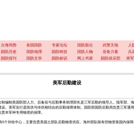
台海局势
各国国防
专家论坛
国防新论
武警天地
人
国防历史
国防地理
国防科技
国防人物
后备力量
兵
国防报刊
国防文学
国防标识
网上书屋
国防俱乐部
将军
美军后勤建设
制编制美国防部人力、后备役与后勤事务助理部长是三军后勤的领导人。陆军部、海
建设。美军实行是统供与传供相结合的后勤保障体制。国防部国防后勤局负责三军通
负责本军种专用物资的保障。
个补给中心，主要负责美国土部队后勤物资供应。海外部队除有些物资靠国内保障