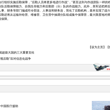
行组织实施后勤保障，"后勤人员将更多地进行作战"，"甚至达到与作战部队一样的
分队后勤保障能力、自我生存能力和后勤部（分）队的作战能力。此外，美军还把师
人事、财务等部门编成司令部连、人事连和财务连，简化了后勤机构，基本实现了战
军师后勤还将从运输补给营、维修营、卫生营中抽调分队组成集中保障营，最大限度地对
前保障。
【
设为主页
】【
国超级大国的三大重要支柱
可视后勤"应对信息化战争
盼中国医疗援助