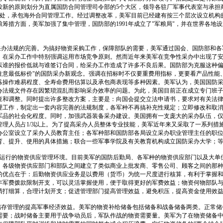
按新的原则划分为直属国防合同管理司令部的5个大区，领导各驻厂军事代表室与承担
事处，承包海外合同管理工作。经过调整改革，美军目前已经建有按三个层次设立机构
筹措方面，美军加强了集中管理，国防部的1991年成立了"军粮局"，并在世界各地设
法规的完善。为搞好物资采购工作，保障部队的需要，美军通过国会、国防部和各
。在采办工作中特别强调运用市场竞争原则。然而近年来美军在竞争性采办中出现了
以谁的报价低就与谁签订合同，给采办工作造成了许多不良后果。国防部为克服这种偏
注意最低标价"的国防采办新观念。强调在招标时不仅要重费用指标，更要看产品性能
练操作难易程度、全寿命费用估算以及承包商表现等多种因素。美军认为，美国国防
办法规文件存在因繁琐混乱而影响采办效率的问题。为此，美国目前正在成立专门班
查和调整。同时提出许多整改方案，主要是：向国会提交立法申请书，要求对有关法
理工作，制定出一套内容完善的法规制度，各军种不再搞补充性规定；立即修改和取
军品的社会化程度。同时，加强武器装备采办建设。美国拥有一支庞大的采办队伍，仅
管理人员占1/3以上。为了提高采办人员整体专业技能，美军近年来又采取了一系列措
办公室设立了采办人员教育主任；各军种部和国防部各局设立采办职业管理主任的职
育、提升、使用的具体措施；联合一些军事学院及有关教育机构成立国防采办大学；
行的物资供应管理环境。目前美军的国防后勤局、各军种的物资供应部门以及大单
，各级物资供应部门和部队之间建立了类似商业上批发商、零售公司、顾客之间的那
的优点在于：后勤物资供应业务是以费用（货币）为统一尺度进行核算，有利于掌握
年军费拨款限制开支，可以灵活掌握使用，便于取得更好的军费效益；物资何物部队
精打细算，合理计划开支；促进管理部门提高管理效益，避免积压，提高资金使用效
管理的提高军事经济效益。美军的物资补给储备包括储备和战备储备两类。正常储
需要；战时储备主要用于战争动员后，军队作战的物资需要量。美军为了在物资储备