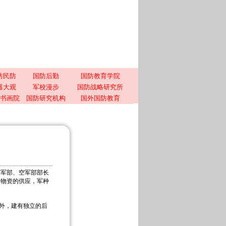
防民防
国防后勤
国防教育学院
器大观
军校漫步
国防战略研究所
书画院
国防研究机构
国外国防教育
军部、空军部部长
用物资的供应，军种
外，建有独立的后