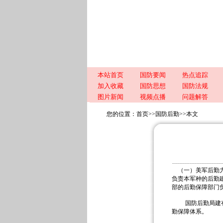
本站首页
国防要闻
热点追踪
加入收藏
国防思想
国防法规
图片新闻
视频点播
问题解答
您的位置：
首页
>>
国防后勤
>>
本文
（一）美军后勤力
负责本军种的后勤
部的后勤保障部门
国防后勤局建有6
勤保障体系。