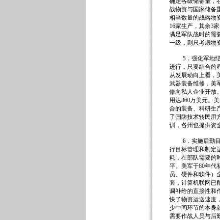
确定各级储备量，
战物资与国家储备
相当数量的战略物资
16家生产，其余
满足军队战时的需
一级，则只考虑物
5．强化军地结合
进行，只要结合的
从发展动向上看，
武器装备维修，美
修向私人企业开放
用达360万美元。
合的装备、科研生
了国防技术转民用
训，各州也提供资
6．实施后勤目标
行目标管理和制定
耗，在部队需要的
平。美军于80年
员、硬件和软件）
套，计算机联网已
调补给的直接性和
快了物资运送速度
少中间环节的本身
需要作战人员与后