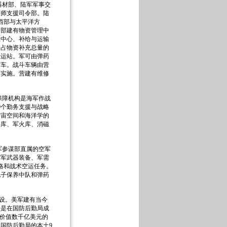
材部、陆军军事交
、师支援司令部。陆
西部与太平洋方
令部建有物资管理中
理中心、补给与运输
约占物资补充总量的
转运站。军可由弹药
卡车。战斗车辆由营
师实施。营建有维修
障机构是海军作战
9个勤务支援与战略
宇宙空间和海洋学的
料库、军火库、消磁
参谋部直属的空军
空军武器装备、军需
略和战术空运任务。
电子保养中队和弹药
设。美军建有当今
一是在国防后勤局成
和价值数千亿美元的
国防后勤局的本土9