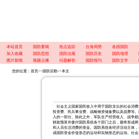
本站首页
国防要闻
热点追踪
台海局势
各国国防
加入收藏
国防思想
国防法规
国防历史
国防地理
图片新闻
视频点播
问题解答
国防报刊
国防文学
您的位置：
首页
>>
国防后勤
>>
本文
社会主义国家国民收入中用于国防支出的社会消费
投资费、民兵事业费、战略物资储备费以及战费等。
入的一部分。除此之外，军队生产经营收入、战争赔
财政预算并拨付国防系统各个部门之后，最终形成两
和人员生活消费的资金。国防系统各经济活动主体，
成国防资金价值形态的运动和实物形态的运动。社会