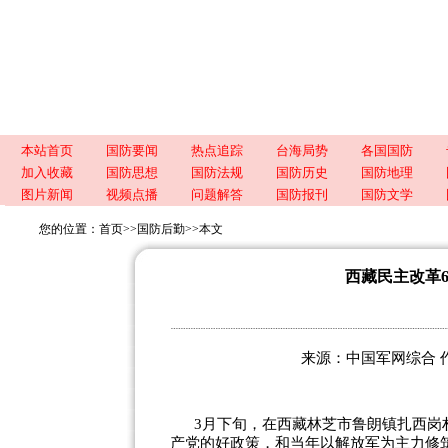
本站首页
国防要闻
热点追踪
台海局势
各国国防
加入收藏
国防思想
国防法规
国防历史
国防地理
图片新闻
视频点播
问题解答
国防报刊
国防文学
您的位置：
首页
>>
国防后勤
>>
本文
西藏民主改革
来源：中国军网综合 作者：
3月下旬，在西藏林芝市鲁朗镇扎西岗
产党的好政策，和当年以解放军为主力修