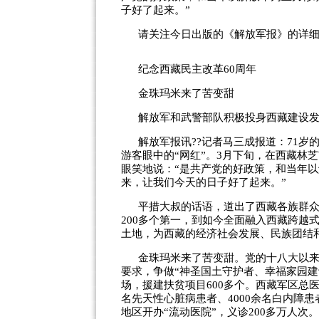
子好了起来。”
请关注今日出版的《解放军报》的详
纪念西藏民主改革60周年
金珠玛米来了苦变甜
解放军和武警部队积极投身西藏建设
解放军报讯??记者马三成报道：71
游客眼中的“网红”。3月下旬，在西藏林
眼笑地说：“是共产党的好政策，和当年
来，让我们今天的日子好了起来。”
平措大叔的话语，道出了西藏各族群
200多个第一，到如今全面融入西藏跨越
土地，为西藏的经济社会发展、民族团结
金珠玛米来了苦变甜。党的十八大以
要求，争做“神圣国土守护者、幸福家园
场，援建扶贫项目600多个。西藏军区总医
名先天性心脏病患者、4000余名白内障患
地区开办“流动医院”，义诊200多万人次。