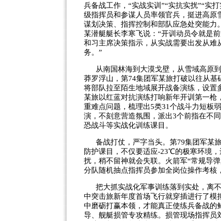
兵备战工作，“实战实训”“实抗实扰”“
级指挥员和参谋人员率领官兵，挺进高原
谋划决策、指挥控制和部队应急处突能力
某潜艇艇长李寒飞说：“开训动员令就是
和习主席决策指示，从实战需要出发从难
务。”
从南国林海到大漠戈壁，从雪域高原
莽罗浮山，第74集团军某旅打破以往从
将部队拉至陌生地域展开战备演练，设置多
某旅以红蓝对抗演练打响新年开训第一枪
重难点问题，梳理出5类31个战斗力短板
演，不刻意营造氛围，派出3个前指在不
恐战斗等实战化训练课目。
备战打仗，严字当头。第79集团军某
防护课目，不仅要适应-23℃的极寒环境
扰，稍不留神就会失联。火箭军“常规导
分队随机抽点指挥员参加全岗位操作考核
把大抓实战化军事训练落到实处，离不
中突击旅新年度首场飞行就穿插进行了模
中磨砺打赢本领，才能真正使练兵备战的
导、舰艇损管专攻精练。损管现场指挥员