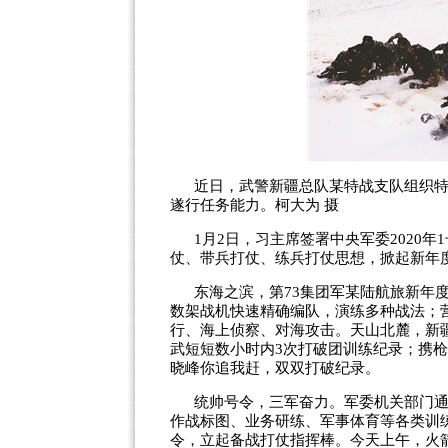
近日，武警新疆总队某特战支队组织
遂行任务能力。柯大为 摄
1月2日，习主席签署中央军委2020
仗、带兵打仗、练兵打仗思想，掀起新年
东海之滨，第73集团军某陆航旅新年
数架战机快速精确编队，演练多种战法；
行、海上侦察、对海攻击。天山北麓，新
武短短数小时内3次打破团训练纪录；携
晓峰你追我赶，双双打破纪录。
统帅号令，三军奋力。军委机关部门
作战标图、业务研练、军事体育等各类训
令，立起备战打仗指挥棒。今天上午，火