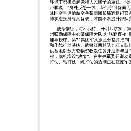
环境下都担负起党和人民赋予的重任。”
卢鹏说：“身处反恐一线，我们宁可备而
战区空军运输航空兵某团团长滕辉组织官
神状态投身练兵备战，才能不断提升部队
使命催征，时不我待。开训即求实，第
州联勤保障中心某保障大队以“联勤夜校
辅导授课。第72集团军某旅区分指挥控制
和作战行动演练。武警江西总队九江支队
供基地以数万套物资收发任务开启新年度
程，临机增设“敌情”。在中央军委开训
打仗、钻打仗、练打仗的热潮正在座座军